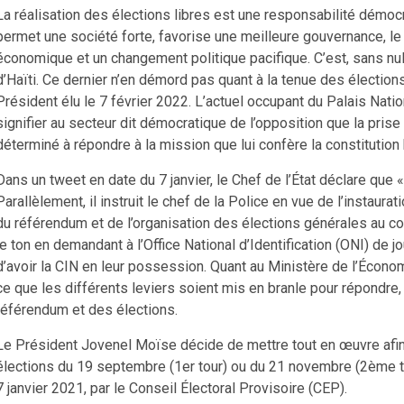
La réalisation des élections libres est une responsabilité démo
permet une société forte, favorise une meilleure gouvernance, l
économique et un changement politique pacifique. C’est, sans nu
d’Haïti. Ce dernier n’en démord pas quant à la tenue des élections
Président élu le 7 février 2022. L’actuel occupant du Palais Nati
signifier au secteur dit démocratique de l’opposition que la prise
déterminé à répondre à la mission que lui confère la constituti
Dans un tweet en date du 7 janvier, le Chef de l’État déclare que
Parallèlement, il instruit le chef de la Police en vue de l’instaura
du référendum et de l’organisation des élections générales au c
le ton en demandant à l’Office National d’Identification (ONI) de 
d’avoir la CIN en leur possession. Quant au Ministère de l’Écono
ce que les différents leviers soient mis en branle pour répondre
référendum et des élections.
Le Président Jovenel Moïse décide de mettre tout en œuvre afin 
élections du 19 septembre (1er tour) ou du 21 novembre (2ème tour
7 janvier 2021, par le Conseil Électoral Provisoire (CEP).