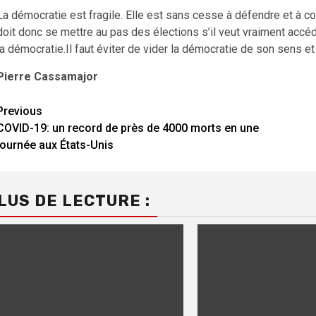
La démocratie est fragile. Elle est sans cesse à défendre et à co
doit donc se mettre au pas des élections s’il veut vraiment accéd
la démocratie.Il faut éviter de vider la démocratie de son sens et d
Pierre Cassamajor
Continue
Previous
COVID-19: un record de près de 4000 morts en une
Reading
journée aux États-Unis
LUS DE LECTURE :