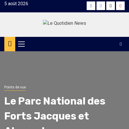
Skip
5 août 2026
Facebook
Instagram
Twitter
Yout
to
content
Primary
Menu
Points de vue
Le Parc National des
Forts Jacques et