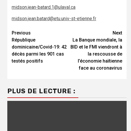
midson.jean-batard.1@ulaval.ca
midson.jean.batard@etu.univ-st-etienne.fr
Continue
Previous
Next
République
La Banque mondiale, la
Reading
dominicaine/Covid-19: 42
BID et le FMI viendront à
décès parmi les 901 cas
la rescousse de
testés positifs
l’économie haïtienne
face au coronavirus
PLUS DE LECTURE :