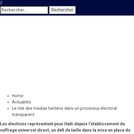
Rechercher :
Actualités
Locales
Le rôle des medias haïtiens
dans un processus électoral
transparent
4 juin 2022
Le Quotidien News
Home
Actualités
Le rôle des medias haïtiens dans un processus électoral
transparent
Les élections représentent pour Haïti depuis l’établissement du
suffrage universel direct, un défi de taille dans la mise en place du