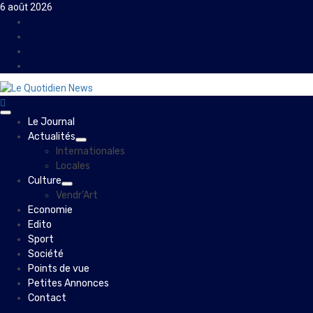
Skip
6 août 2026
to
Facebook
content
Instagram
Twitter
Youtube
Primary
Le Journal
Menu
Actualités
Internationales
Locales
Culture
Vendr’Art
Economie
Edito
Sport
Société
Points de vue
Petites Annonces
Contact