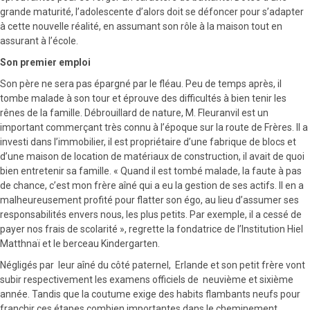
grande maturité, l’adolescente d’alors doit se défoncer pour s’adapter
à cette nouvelle réalité, en assumant son rôle à la maison tout en
assurant à l’école.
Son premier emploi
Son père ne sera pas épargné par le fléau. Peu de temps après, il
tombe malade à son tour et éprouve des difficultés à bien tenir les
rênes de la famille. Débrouillard de nature, M. Fleuranvil est un
important commerçant très connu à l’époque sur la route de Frères. Il a
investi dans l’immobilier, il est propriétaire d’une fabrique de blocs et
d’une maison de location de matériaux de construction, il avait de quoi
bien entretenir sa famille. « Quand il est tombé malade, la faute à pas
de chance, c’est mon frère aîné qui a eu la gestion de ses actifs. Il en a
malheureusement profité pour flatter son égo, au lieu d’assumer ses
responsabilités envers nous, les plus petits. Par exemple, il a cessé de
payer nos frais de scolarité », regrette la fondatrice de l’Institution Hiel
Matthnaï et le berceau Kindergarten.
Négligés par leur aîné du côté paternel, Erlande et son petit frère vont
subir respectivement les examens officiels de neuvième et sixième
année. Tandis que la coutume exige des habits flambants neufs pour
franchir ces étapes combien importantes dans le cheminement