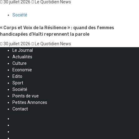
30 juillet 2026
Le Quotidien News
Société
« Corps et Voix de la Résilience » : quand des femmes
handicapées d’Haïti reprennent la parole
30 juillet 2026
Le Quotidien News
Le Journal
Actualités
Culture
Economie
Edito
Sport
Société
Points de vue
Petites Annonces
Contact
Facebook
Instagram
Twitter
Youtube