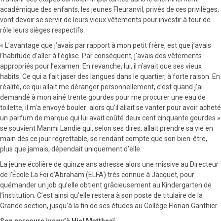
académique des enfants, les jeunes Fleuranvil, privés de ces privilèges,
vont devoir se servir de leurs vieux vêtements pour investir à tour de
rôle leurs sièges respectifs.
« L’avantage que j’avais par rapport à mon petit frère, est que j’avais
l’habitude d’aller à l’église. Par conséquent, j’avais des vêtements
appropriés pour l’examen. En revanche, lui, il n’avait que ses vieux
habits. Ce qui a fait jaser des langues dans le quartier, à forte raison. En
réalité, ce qui allait me déranger personnellement, c’est quand j’ai
demandé à mon aîné trente gourdes pour me procurer une eau de
toilette, il m’a envoyé bouler alors qu’il allait se vanter pour avoir acheté
un parfum de marque qui lui avait coûté deux cent cinquante gourdes »
se souvient Manmi Landie qui, selon ses dires, allait prendre sa vie en
main dès ce jour regrettable, se rendant compte que son bien-être,
plus que jamais, dépendait uniquement d’elle.
La jeune écolière de quinze ans adresse alors une missive au Directeur
de l’École La Foi d’Abraham (ELFA) très connue à Jacquet, pour
quémander un job qu’elle obtient grâcieusement au Kindergarten de
l’institution. C’est ainsi qu’elle restera à son poste de titulaire de la
Grande section, jusqu’à la fin de ses études au Collège Florian Ganthier.
Son parcours jusqu’à Hiel Matthnaï