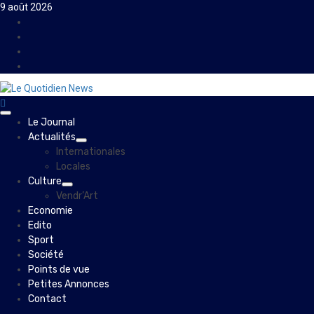
Skip
9 août 2026
to
Facebook
content
Instagram
Twitter
Youtube
Primary
Le Journal
Menu
Actualités
Internationales
Locales
Culture
Vendr’Art
Economie
Edito
Sport
Société
Points de vue
Petites Annonces
Contact