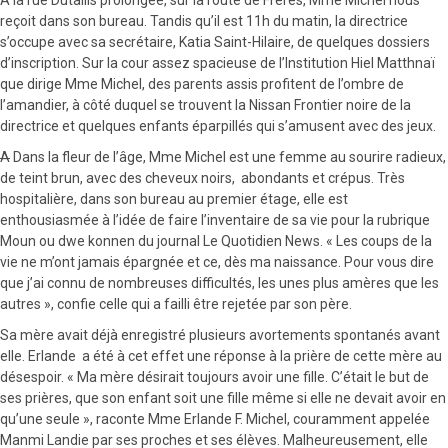
reçoit dans son bureau. Tandis qu’il est 11h du matin, la directrice
s’occupe avec sa secrétaire, Katia Saint-Hilaire, de quelques dossiers
d’inscription. Sur la cour assez spacieuse de l’Institution Hiel Matthnaï
que dirige Mme Michel, des parents assis profitent de l’ombre de
l’amandier, à côté duquel se trouvent la Nissan Frontier noire de la
directrice et quelques enfants éparpillés qui s’amusent avec des jeux.
A
Dans la fleur de l’âge, Mme Michel est une femme au sourire radieux,
de teint brun, avec des cheveux noirs, abondants et crépus. Très
hospitalière, dans son bureau au premier étage, elle est
enthousiasmée à l’idée de faire l’inventaire de sa vie pour la rubrique
Moun ou dwe konnen du journal Le Quotidien News. « Les coups de la
vie ne m’ont jamais épargnée et ce, dès ma naissance. Pour vous dire
que j’ai connu de nombreuses difficultés, les unes plus amères que les
autres », confie celle qui a failli être rejetée par son père.
Sa mère avait déjà enregistré plusieurs avortements spontanés avant
elle. Erlande a été à cet effet une réponse à la prière de cette mère au
désespoir. « Ma mère désirait toujours avoir une fille. C’était le but de
ses prières, que son enfant soit une fille même si elle ne devait avoir en
qu’une seule », raconte Mme Erlande F. Michel, couramment appelée
Manmi Landie par ses proches et ses élèves. Malheureusement, elle