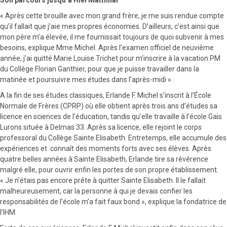
« Après cette brouille avec mon grand frère, je me suis rendue compte
qu’il fallait que j’aie mes propres économies. D’ailleurs, c’est ainsi que
mon père m’a élevée, il me fournissait toujours de quoi subvenir à mes
besoins, explique Mme Michel. Après l’examen officiel de neuvième
année, j’ai quitté Marie Louise Trichet pour m’inscrire à la vacation PM
du Collège Florian Ganthier, pour que je puisse travailler dans la
matinée et poursuivre mes études dans l’après-midi » .
A la fin de ses études classiques, Erlande F. Michel s’inscrit à l’École
Normale de Frères (CPRP) où elle obtient après trois ans d’études sa
licence en sciences de l’éducation, tandis qu’elle travaille à l’école Gais
Lurons située à Delmas 33. Après sa licence, elle rejoint le corps
professoral du Collège Sainte Elisabeth. Entretemps, elle accumule des
expériences et connaît des moments forts avec ses élèves. Après
quatre belles années à Sainte Elisabeth, Erlande tire sa révérence
malgré elle, pour ouvrir enfin les portes de son propre établissement.
« Je n’étais pas encore prête à quitter Sainte Elisabeth. Il le fallait
malheureusement, car la personne à qui je devais confier les
responsabilités de l’école m’a fait faux bond », explique la fondatrice de
l’IHM.