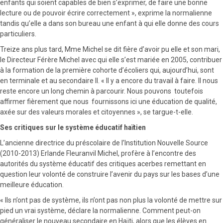
enfants qui soient capables de bien s’exprimer, de faire une bonne
lecture ou de pouvoir écrire correctement », exprime la normalienne
tandis qu’elle a dans son bureau une enfant à qui elle donne des cours
particuliers.
Treize ans plus tard, Mme Michel se dit fière d’avoir pu elle et son mari,
le Directeur Férère Michel avec qui elle s’est mariée en 2005, contribuer
à la formation de la première cohorte d’écoliers qui, aujourd’hui, sont
en terminale et au secondaire II. « Il y a encore du travail à faire. Il nous
reste encore un long chemin à parcourir. Nous pouvons toutefois
affirmer fièrement que nous fournissons ici une éducation de qualité,
axée sur des valeurs morales et citoyennes », se targue-t-elle.
Ses critiques sur le système éducatif haïtien
L’ancienne directrice du préscolaire de l’Institution Nouvelle Source
(2010-2013) Erlande Fleuranvil Michel, profère à l’encontre des
autorités du système éducatif des critiques acerbes remettant en
question leur volonté de construire l’avenir du pays sur les bases d’une
meilleure éducation.
« Ils n’ont pas de système, ils n’ont pas non plus la volonté de mettre sur
pied un vrai système, déclare la normalienne. Comment peut-on
généraliser le nouveau secondaire en Haïti, alors que les élèves en