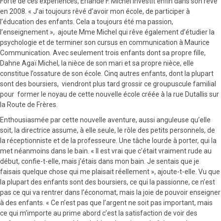
Forte de ces expériences, Erlande F. Michel investit enfin dans son rêve
en 2008. « J’ai toujours rêvé d’avoir mon école, de participer à
l’éducation des enfants. Cela a toujours été ma passion,
l’enseignement », ajoute Mme Michel qui rêve également d’étudier la
psychologie et de terminer son cursus en communication à Maurice
Communication. Avec seulement trois enfants dont sa propre fille,
Dahne Agaï Michel, la nièce de son mari et sa propre nièce, elle
constitue l’ossature de son école. Cinq autres enfants, dont la plupart
sont des boursiers, viendront plus tard grossir ce groupuscule familial
pour former le noyau de cette nouvelle école créée à la rue Dutallis sur
la Route de Frères.
Enthousiasmée par cette nouvelle aventure, aussi anguleuse qu’elle
soit, la directrice assume, à elle seule, le rôle des petits personnels, de
la réceptionniste et de la professeure. Une tâche lourde à porter, qui la
met néanmoins dans le bain. « Il est vrai que c’était vraiment rude au
début, confie-t-elle, mais j’étais dans mon bain. Je sentais que je
faisais quelque chose qui me plaisait réellement », ajoute-t-elle. Vu que
la plupart des enfants sont des boursiers, ce qui la passionne, ce n’est
pas ce qui va rentrer dans l’économat, mais la joie de pouvoir enseigner
à des enfants. « Ce n’est pas que l’argent ne soit pas important, mais
ce qui m’importe au prime abord c’est la satisfaction de voir des