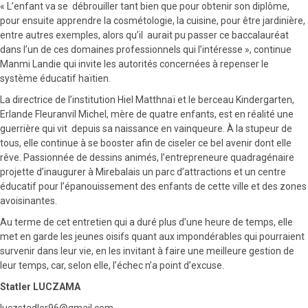
« L’enfant va se débrouiller tant bien que pour obtenir son diplôme,
pour ensuite apprendre la cosmétologie, la cuisine, pour être jardinière,
entre autres exemples, alors qu’il aurait pu passer ce baccalauréat
dans l’un de ces domaines professionnels qui l’intéresse », continue
Manmi Landie qui invite les autorités concernées à repenser le
système éducatif haïtien.
La directrice de l’institution Hiel Matthnaï et le berceau Kindergarten,
Erlande Fleuranvil Michel, mère de quatre enfants, est en réalité une
guerrière qui vit depuis sa naissance en vainqueure. À la stupeur de
tous, elle continue à se booster afin de ciseler ce bel avenir dont elle
rêve. Passionnée de dessins animés, l’entrepreneure quadragénaire
projette d’inaugurer à Mirebalais un parc d’attractions et un centre
éducatif pour l’épanouissement des enfants de cette ville et des zones
avoisinantes.
Au terme de cet entretien qui a duré plus d’une heure de temps, elle
met en garde les jeunes oisifs quant aux impondérables qui pourraient
survenir dans leur vie, en les invitant à faire une meilleure gestion de
leur temps, car, selon elle, l’échec n’a point d’excuse.
Statler LUCZAMA
luczstadler96@gmail.com