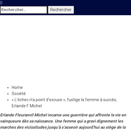
Rechercher :
Société
« L’échec n’a point
d’excuse », fustige la femme
à succès, Erlande F. Michel
28 août 2021
Le Quotidien News
Home
Société
« L’échec n’a point d’excuse », fustige la femme à succès,
Erlande F. Michel
Erlande Fleuranvil Michel incarne une guerrière qui affronte la vie en
vainqueure dès sa naissance. Une femme qui a gravi dignement les
marches des vicissitudes jusqu’à s’asseoir aujourd’hui au siège de la