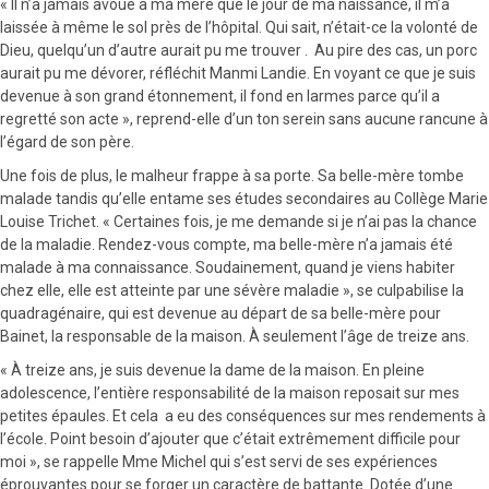
« Il n’a jamais avoué à ma mère que le jour de ma naissance, il m’a
laissée à même le sol près de l’hôpital. Qui sait, n’était-ce la volonté de
Dieu, quelqu’un d’autre aurait pu me trouver . Au pire des cas, un porc
aurait pu me dévorer, réfléchit Manmi Landie. En voyant ce que je suis
devenue à son grand étonnement, il fond en larmes parce qu’il a
regretté son acte », reprend-elle d’un ton serein sans aucune rancune à
l’égard de son père.
Une fois de plus, le malheur frappe à sa porte. Sa belle-mère tombe
malade tandis qu’elle entame ses études secondaires au Collège Marie
Louise Trichet. « Certaines fois, je me demande si je n’ai pas la chance
de la maladie. Rendez-vous compte, ma belle-mère n’a jamais été
malade à ma connaissance. Soudainement, quand je viens habiter
chez elle, elle est atteinte par une sévère maladie », se culpabilise la
quadragénaire, qui est devenue au départ de sa belle-mère pour
Bainet, la responsable de la maison. À seulement l’âge de treize ans.
« À treize ans, je suis devenue la dame de la maison. En pleine
adolescence, l’entière responsabilité de la maison reposait sur mes
petites épaules. Et cela a eu des conséquences sur mes rendements à
l’école. Point besoin d’ajouter que c’était extrêmement difficile pour
moi », se rappelle Mme Michel qui s’est servi de ses expériences
éprouvantes pour se forger un caractère de battante. Dotée d’une