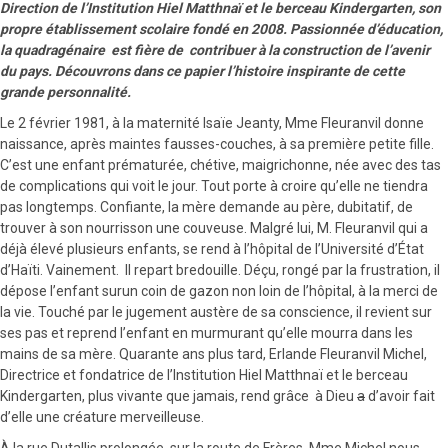
Direction de l’Institution Hiel Matthnaï et le berceau Kindergarten, son
propre établissement scolaire fondé en 2008. Passionnée d’éducation,
la quadragénaire est fière de contribuer à la construction de l’avenir
du pays. Découvrons dans ce papier l’histoire inspirante de cette
grande personnalité.
Le 2 février 1981, à la maternité Isaïe Jeanty, Mme Fleuranvil donne
naissance, après maintes fausses-couches, à sa première petite fille.
C’est une enfant prématurée, chétive, maigrichonne, née avec des tas
de complications qui voit le jour. Tout porte à croire qu’elle ne tiendra
pas longtemps. Confiante, la mère demande au père, dubitatif, de
trouver à son nourrisson une couveuse. Malgré lui, M. Fleuranvil qui a
déjà élevé plusieurs enfants, se rend à l’hôpital de l’Université d’État
d’Haïti. Vainement. Il repart bredouille. Déçu, rongé par la frustration, il
dépose l’enfant surun coin de gazon non loin de l’hôpital, à la merci de
la vie. Touché par le jugement austère de sa conscience, il revient sur
ses pas et reprend l’enfant en murmurant qu’elle mourra dans les
mains de sa mère. Quarante ans plus tard, Erlande Fleuranvil Michel,
Directrice et fondatrice de l’Institution Hiel Matthnaï et le berceau
Kindergarten, plus vivante que jamais, rend grâce à Dieu
a
d’avoir fait
d’elle une créature merveilleuse.
À la rue Dutallis prolongée, sur la route de Frères, Mme Michel nous