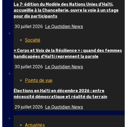
La 7ᵉ édition du Modèle des Nations Unies d’Haïti,
accueillie à la Chancellerie, ouvre la voie à un stage
pour dix participants
30 juillet 2026
Le Quotidien News
Société
« Corps et Voix de la Résilience » : quand des femmes
handicapées d’Haïti reprennent la parole
30 juillet 2026
Le Quotidien News
Points de vue
Élections en Haïti en décembre 2026 : entre
nécessité démocratique et réalité du terrain
29 juillet 2026
Le Quotidien News
Actualités