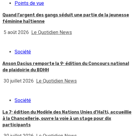
Points de vue
Quand l’argent des gangs séduit une partie de la jeunesse
féminine haïtienne
5 août 2026
Le Quotidien News
Société
Anson Dacius remporte la 9ᵉ édition du Concours national
de plaidoirie du BDHH
30 juillet 2026
Le Quotidien News
Société
La 7ᵉ édition du Modèle des Nations Unies d’Haïti, accueillie
à la Chancellerie, ouvre la voie à un stage pour dix
participants
30 juillet 2026
Le Quotidien News