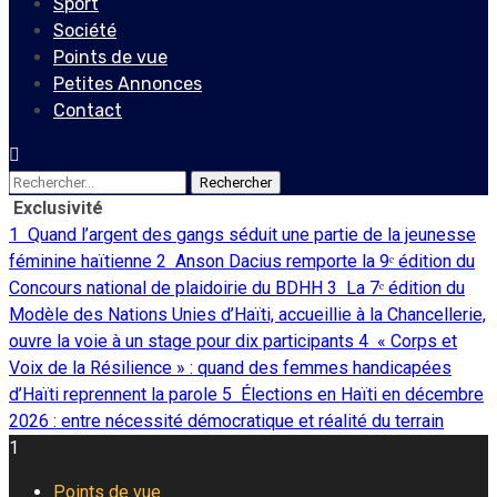
Sport
Société
Points de vue
Petites Annonces
Contact
Rechercher :
Exclusivité
1
Quand l’argent des gangs séduit une partie de la jeunesse
féminine haïtienne
2
Anson Dacius remporte la 9ᵉ édition du
Concours national de plaidoirie du BDHH
3
La 7ᵉ édition du
Modèle des Nations Unies d’Haïti, accueillie à la Chancellerie,
ouvre la voie à un stage pour dix participants
4
« Corps et
Voix de la Résilience » : quand des femmes handicapées
d’Haïti reprennent la parole
5
Élections en Haïti en décembre
2026 : entre nécessité démocratique et réalité du terrain
1
Points de vue