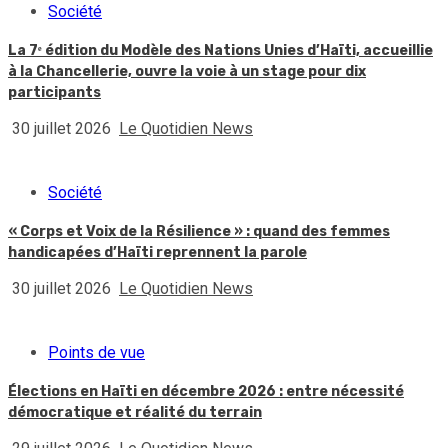
Société
La 7ᵉ édition du Modèle des Nations Unies d’Haïti, accueillie
à la Chancellerie, ouvre la voie à un stage pour dix
participants
30 juillet 2026
Le Quotidien News
Société
« Corps et Voix de la Résilience » : quand des femmes
handicapées d’Haïti reprennent la parole
30 juillet 2026
Le Quotidien News
Points de vue
Élections en Haïti en décembre 2026 : entre nécessité
démocratique et réalité du terrain