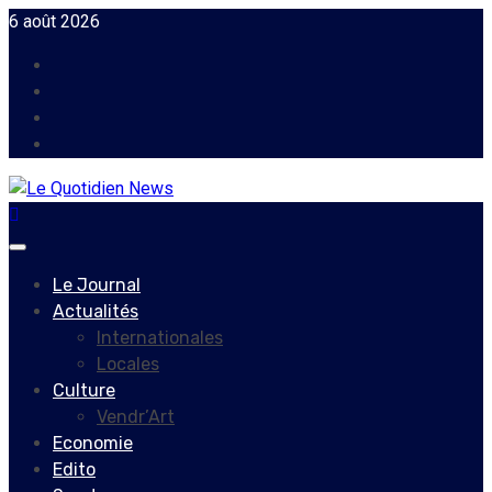
Skip
6 août 2026
to
Facebook
content
Instagram
Twitter
Youtube
Primary
Menu
Le Journal
Actualités
Internationales
Locales
Culture
Vendr’Art
Economie
Edito