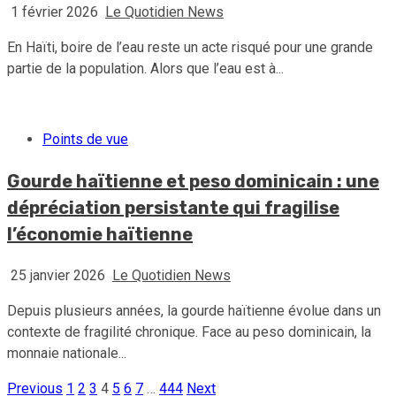
1 février 2026
Le Quotidien News
En Haïti, boire de l’eau reste un acte risqué pour une grande
partie de la population. Alors que l’eau est à...
Points de vue
Gourde haïtienne et peso dominicain : une
dépréciation persistante qui fragilise
l’économie haïtienne
25 janvier 2026
Le Quotidien News
Depuis plusieurs années, la gourde haïtienne évolue dans un
contexte de fragilité chronique. Face au peso dominicain, la
monnaie nationale...
Previous
1
2
3
4
5
6
7
…
444
Next
Pagination