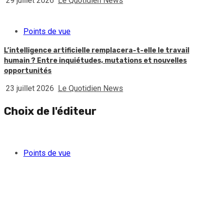
29 juillet 2026
Le Quotidien News
Points de vue
L’intelligence artificielle remplacera-t-elle le travail
humain ? Entre inquiétudes, mutations et nouvelles
opportunités
23 juillet 2026
Le Quotidien News
Choix de l'éditeur
Points de vue
Quand l’argent des gangs séduit une partie de la jeunesse
féminine haïtienne
5 août 2026
Le Quotidien News