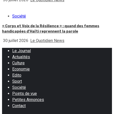
Société
« Corps et Voix de la Résilience » : quand des femmes
handicapées d’Haïti reprennent la parole
30 juillet 2026
Le Quotidien News
Le Journal
Actualités
Culture
Economie
Edito
Sport
Société
Points de vue
Petites Annonces
Contact