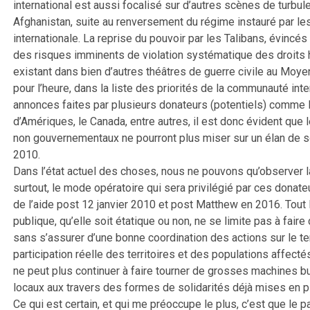
international est aussi focalisé sur d’autres scènes de turbule
Afghanistan, suite au renversement du régime instauré par 
internationale. La reprise du pouvoir par les Talibans, évincés
des risques imminents de violation systématique des droits h
existant dans bien d’autres théâtres de guerre civile au Moyen 
pour l’heure, dans la liste des priorités de la communauté int
annonces faites par plusieurs donateurs (potentiels) comme l
d’Amériques, le Canada, entre autres, il est donc évident que
non gouvernementaux ne pourront plus miser sur un élan de soli
2010.
Dans l’état actuel des choses, nous ne pouvons qu’observer 
surtout, le mode opératoire qui sera privilégié par ces donat
de l’aide post 12 janvier 2010 et post Matthew en 2016. Tout l
publique, qu’elle soit étatique ou non, ne se limite pas à f
sans s’assurer d’une bonne coordination des actions sur le te
participation réelle des territoires et des populations affect
ne peut plus continuer à faire tourner de grosses machines b
locaux aux travers des formes de solidarités déjà mises en
Ce qui est certain, et qui me préoccupe le plus, c’est que le pa