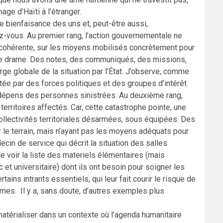
age d’Haïti à l’étranger.
 bienfaisance des uns et, peut-être aussi,
ez-vous. Au premier rang, l’action gouvernementale ne
tion cohérente, sur les moyens mobilisés concrètement pour
 ce drame. Des notes, des communiqués, des missions,
ge globale de la situation par l’État. J’observe, comme
stée par des forces politiques et des groupes d’intérêt
x dépens des personnes sinistrées. Au deuxième rang,
territoires affectés. Car, cette catastrophe pointe, une
collectivités territoriales désarmées, sous équipées. Des
 le terrain, mais n’ayant pas les moyens adéquats pour
médecin de service qui décrit la situation des salles
 de voir la liste des materiels élémentaires (mais
 et universitaire) dont ils ont besoin pour soigner les
tains intrants essentiels, qui leur fait courir le risque de
mes. Il y a, sans doute, d’autres exemples plus
atérialiser dans un contexte où l’agenda humanitaire