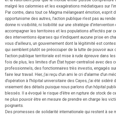
malgré les calomnies et les exagérations médiatiques sur l’im
Par contre, dans tout ce Magma mélangeant émotion, esprit de
opportunisme des autres, l’action publique n’est pas au rend
donne ni visibilité, ni lisibilité sur une stratégie d’interven
accompagner les territoires et les populations affectés par
des interventions éparses qui n’indiquent aucune prise en char
vous d’ailleurs, un gouvernement dont la légitimité est conte
qui semblent plutôt se préoccuper de la lutte de pouvoir au
l’action publique territoriale est mise à rude épreuve dans les 
fois de plus, les limites d’un État hyper-centralisé avec des 
professionnels, des fonctionnaires très investis, engagés sur
faire leur travail. Hier, j’ai reçu d’un ami le cri d’alarme d’un 
d’opération à l’hôpital universitaire des Cayes, j’ai été sidéré
vraiement des détails puisque nous parlons d’un hôpital public
blessés. Il a évoqué le risque d’être en rupture de stock de cer
ne plus pouvoir être en mesure de prendre en charge les victi
poignants.
Des promesses de solidarité internationale qui restent à se m