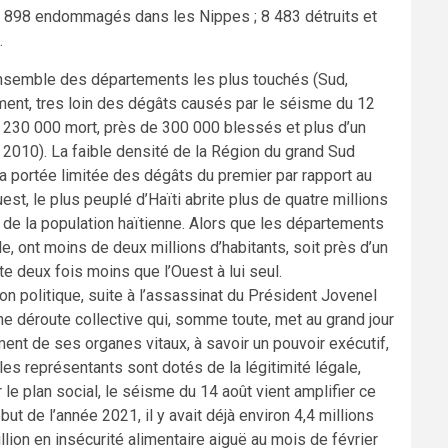
 898 endommagés dans les Nippes ; 8 483 détruits et
.
’ensemble des départements les plus touchés (Sud,
ment, tres loin des dégâts causés par le séisme du 12
s de 230 000 mort, près de 300 000 blessés et plus d’un
 2010). La faible densité de la Région du grand Sud
la portée limitée des dégâts du premier par rapport au
t, le plus peuplé d’Haïti abrite plus de quatre millions
/3 de la population haïtienne. Alors que les départements
, ont moins de deux millions d’habitants, soit près d’un
te deux fois moins que l’Ouest à lui seul.
n politique, suite à l’assassinat du Président Jovenel
e déroute collective qui, somme toute, met au grand jour
ent de ses organes vitaux, à savoir un pouvoir exécutif,
 les représentants sont dotés de la légitimité légale,
r le plan social, le séisme du 14 août vient amplifier ce
but de l’année 2021, il y avait déjà environ 4,4 millions
lion en insécurité alimentaire aiguë au mois de février