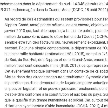
endommagés dans le département du sud ; 14 348 détruits et 14
19 371 endommagés dans la Grande-Anse (DGPC, 18 août 2021)
Au regard de ces estimations qui restent provisoires pour l
Nippes, Grand-Anse) par ce séisme, on est encore, objective
janvier 2010 qui, faut-il le rappeler, a fait, entre autres, plu
million de sans-abris dans le département de l’Ouest ( OCHA,
semble être l’un des facteurs qui, heureusement, expliquent, 
second. Pour une simple comparaison, le département de l’Oues
huit cent mille habitants (estimation IHSI, 2015), soit plus 1
du Sud, du Sud-Est, des Nippes et de la Grand-Anse, ensemble
million neuf cent cinquante mille (IHSI, 2015), ce qui représen
Cet événement tragique survient dans un contexte de crispatio
Moïse dans des circonstances très troublantes. Symbole d’un
la putréfaction d’une démocratie de façade amputée actuellem
un pouvoir législatif et un pouvoir judiciaire fonctionnels dont
c’est-à-dire conforme à la constitution et aux lois du pays. Su
que je qualifie d’un drame humanitaire et social. Car, au tout dé
d’Haïtiens ayant besoin d’aide humanitaire (OCHA, 2021); 4 mil