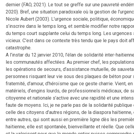
dernier (FAO, 2021). Le tout se greffe sur une pauvreté endé
2020). Bref, une situation paradoxale où la gestion de l’urgenc
Nicole Aubert (2003). L’urgence sociale, politique, économiq
s’inscrire dans le temps long, et semble modifier notre rappor
du temps court supplante celui du temps long. Les urgences s
vicieux. C’est dans ce contexte très tendu que le pays doit 
catastrophe.
A l’instar du 12 janvier 2010, l’élan de solidarité inter-haiti
les communautés affectées. Au premier chef, les populations
les opérations de secours, d’assistance mutuelle, de sauvetag
personnes risquant leur vie sous des plaques de béton pour 
fraternité, d’amour, d’héroïsme que ce geste charrie. Vient, en o
matériels, d’engins lourds, de professionnels médicaux, de sa
citoyenne et nationale s’active avec une rapidité et une inten
faute de moyens. Ici, je ne parle pas de la solidarité publique 
celle des citoyens d’autres régions, de la diaspora haïtienne
entre autres, qui sont aussi en première ligne dès les premièr
haïtienne, elle est spontanée, bienveillante et réelle. Que cel
et la valorisent pour que le monde entier puisse comprendre 