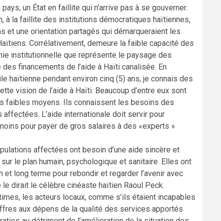
ays, un État en faillite qui n’arrive pas à se gouverner.
 à la faillite des institutions démocratiques haïtiennes,
ns et une orientation partagés qui démarqueraient les
 Haïtiens. Corrélativement, demeure la faible capacité des
hie institutionnelle que représente le paysage des
des financements de l’aide à Haïti canalisée. En
ile haïtienne pendant environ cinq (5) ans, je connais des
tte vision de l’aide à Haïti. Beaucoup d’entre eux sont
très faibles moyens. Ils connaissent les besoins des
affectées. L’aide internationale doit servir pour
e moins pour payer de gros salaires à des «experts »
opulations affectées ont besoin d’une aide sincère et
r le plan humain, psychologique et sanitaire. Elles ont
 et long terme pour rebondir et regarder l’avenir avec
le dirait le célèbre cinéaste haïtien Raoul Peck.
ictimes, les acteurs locaux, comme s’ils étaient incapables
ffres aux dépens de la qualité des services apportés
raties au détriment de l’amélioration de la situation des