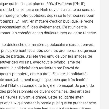
mique qui toucherait plus de 60% d’Haïtiens (PNUD,
e et de l’humanitaire en Haïti devient un culte au sens de
ue imprègne notre quotidien, dépasse le temporaire pour
t temps. En Haïti, en matière d’action publique, le règne
’accumulent au fil des événements. C’est un cercle
affronter les conséquences douloureuses de cette récente
enne se déclenche de manière spectaculaire dans et envers
 principalement touchées sont les premières à organiser
e, de partage. J’ai été très ému de voir les images de
sauver des voisins, avec tout le symbolisme de
utre, la solidarité des territoires par l’envoi de
peurs-pompiers, entre autres. Ensuite, la solidarité
sité incroyablement magnifique, bien que très limitée
dont l’État est censé être le garant principal. Je parle de
, des professionnels de divers domaines, des artistes
es heures suivant le drame. Cette solidarité inter-
les et ceux qui portent la parole publique en prennent acte
que nous avons une âme haïtienne qui ne travestit pas,