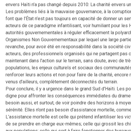
envers Haïti n’a pas changé depuis 2010: La charité envers un p
Les problèmes liés à la mauvaise gouvernance, à la corruption,
font que l’État n’est pas toujours en capacité de donner un se
acteurs de ce paradigme infantilisant, voir humiliant pour les
autorités gouvernementales à réguler efficacement la polyarc
Organismes Non Gouvernementaux par lequel une large partie 
revanche, pour avoir été en responsabilité dans la société civ
acteurs, des professionnels organisés qui ne partagent pas ce
maintenant dans l’action sur le terrain, sans doute, avec de 
populations, les enjeux culturels et sociaux des communautés 
renforcer leurs actions et non pour faire de la charité, encor
venus d’ailleurs, complètement déconnectés du terrain.
Pour conclure, il y a urgence dans le grand Sud d’Haïti. Les p
digne pour affronter les conséquences immédiates du drame su
besoin aussi, et surtout, de voir poindre des horizons à moyen
sérénité. Elles n’ont pas besoin d’assistance mortelle, comme 
L’assistance mortelle est celle qui prétend infantiliser les v
de se prendre en charge eux-mêmes; celle qui grossit les chi
aux populations; celle qui sert à faire fonctionner des bureauc