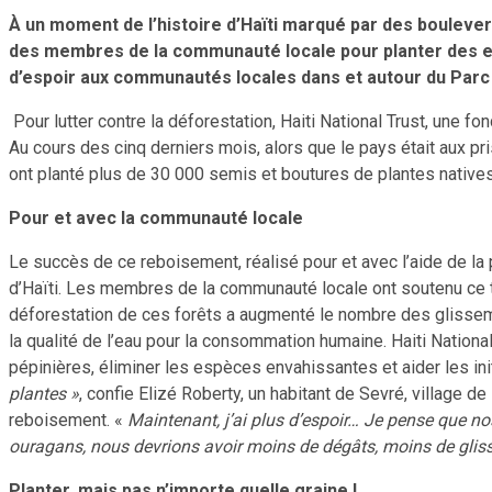
À un moment de l’histoire d’Haïti marqué par des boulev
des membres de la communauté locale pour planter des espè
d’espoir aux communautés locales dans et autour du Parc N
Pour lutter contre la déforestation, Haiti National Trust, une
Au cours des cinq derniers mois, alors que le pays était aux pris
ont planté plus de 30 000 semis et boutures de plantes natives
Pour et avec la communauté locale
Le succès de ce reboisement, réalisé pour et avec l’aide de la
d’Haïti. Les membres de la communauté locale ont soutenu ce tr
déforestation de ces forêts a augmenté le nombre des glisseme
la qualité de l’eau pour la consommation humaine. Haiti Natio
pépinières, éliminer les espèces envahissantes et aider les init
plantes »
, confie Elizé Roberty, un habitant de Sevré, village 
reboisement. «
Maintenant, j’ai plus d’espoir… Je pense que no
ouragans, nous devrions avoir moins de dégâts, moins de glisse
Planter, mais pas n’importe quelle graine !