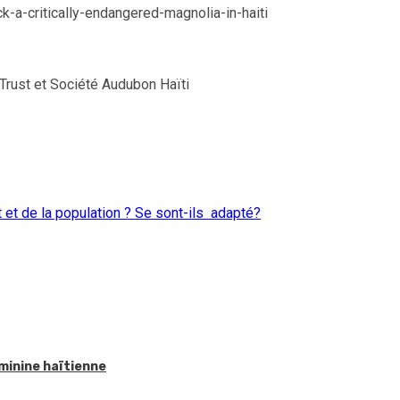
k-a-critically-endangered-magnolia-in-haiti
 Trust et Société Audubon Haïti
 et de la population ? Se sont-ils adapté?
éminine haïtienne