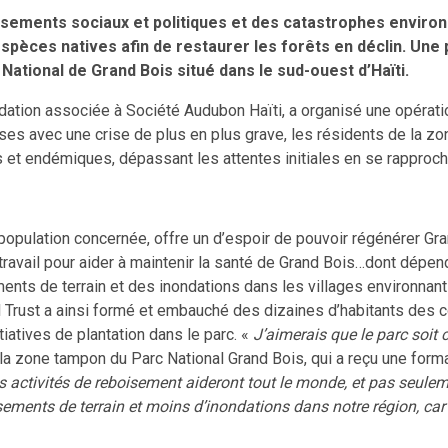
ersements sociaux et politiques et des catastrophes envir
ces natives afin de restaurer les forêts en déclin. Une pet
ational de Grand Bois situé dans le sud-ouest d’Haïti.
 fondation associée à Société Audubon Haïti, a organisé une opé
es avec une crise de plus en plus grave, les résidents de la zone 
 et endémiques, dépassant les attentes initiales en se rapprocha
 population concernée, offre un d’espoir de pouvoir régénérer Gr
avail pour aider à maintenir la santé de Grand Bois…dont dépend
nts de terrain et des inondations dans les villages environnant
nal Trust a ainsi formé et embauché des dizaines d’habitants de
iatives de plantation dans le parc. «
J’aimerais que le parc soit
de la zone tampon du Parc National Grand Bois, qui a reçu une form
s activités de reboisement aideront tout le monde, et pas seulem
ments de terrain et moins d’inondations dans notre région, car 