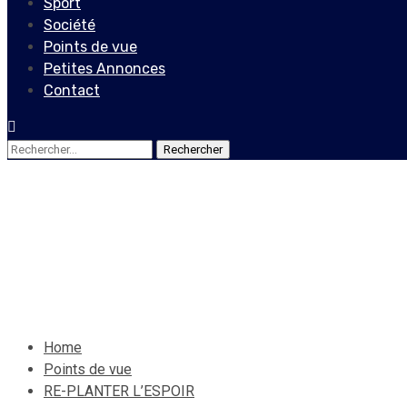
Sport
Société
Points de vue
Petites Annonces
Contact
Rechercher :
Points de vue
RE-PLANTER L’ESPOIR
28 octobre 2022
Le Quotidien News
Home
Points de vue
RE-PLANTER L’ESPOIR