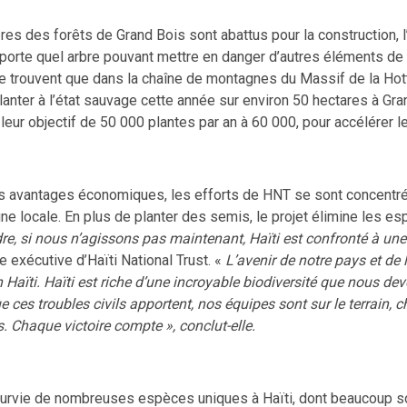
es des forêts de Grand Bois sont abattus pour la construction, l’a
mporte quel arbre pouvant mettre en danger d’autres éléments de
rouvent que dans la chaîne de montagnes du Massif de la Hotte, 
nter à l’état sauvage cette année sur environ 50 hectares à Grand
er leur objectif de 50 000 plantes par an à 60 000, pour accélérer 
des avantages économiques, les efforts de HNT se sont concentr
la faune locale. En plus de planter des semis, le projet élimine le
e, si nous n’agissons pas maintenant, Haïti est confronté à une
e exécutive d’Haïti National Trust. «
L’avenir de notre pays et de
n Haïti. Haïti est riche d’une incroyable biodiversité que nous dev
e ces troubles civils apportent, nos équipes sont sur le terrain,
. Chaque victoire compte », conclut-elle.
 survie de nombreuses espèces uniques à Haïti, dont beaucoup s