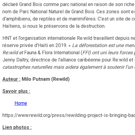
déclaré Grand Bois comme parc national en raison de son rich
nom de Parc National Naturel de Grand Bois. Ces zones sont ess
d’amphibiens, de reptiles et de mammifères. C’est un site de co
Haïtiens, si nous le préservons de la destruction.
HNT et l’organisation internationale Re:wild travaillent depuis 
réserve privée d’Haïti en 2019. «
La déforestation est une mena
Re:wild et
Fauna & Flora International (
FFI) ont uni leurs forces
Jenny Daltry, directrice de l’alliance caribéenne pour Re:wild et 
catastrophes naturelles mais aidera également à soutenir l’un 
Auteur :
Milo Putnam (Rewild)
Savoir plus :
Home
https://www.rewild.org/press/rewilding-project-is-bringing-bac
Lien photos :