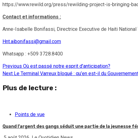
https://www.rewild.org/press/rewilding-project-is-bringing-bac
Contact et informations :
Anne-Isabelle Bonifassi, Directrice Executive de Haiti National
Hnt.aibonifassi@gmail.com
Whatsapp : +509 3728.8400
Previous
Où est passé notre esprit d’anticipation?
Continue
Next
Le Terminal Varreux bloqué : qu’en est-il du Gouvernement
Reading
Plus de lecture :
Points de vue
Quand l’argent des gangs séduit une partie de la jeunesse f
5 août 2026
Le Quotidien News