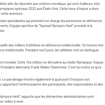
ètes afin de répondre aux critères mondiaux, qui sont d’ailleurs, très
lympiques spéciaux 2022 aux États-Unis. Cette lueur d’espoir a donc
 cette aventure.
écoles spécialisées qui prennent en charge les personnes en déficience
ments, l’équipe sportive de ‘’Special Olympics Haïti’’ procède à la
née.
ille des milliers d’athlètes en déficience intellectuelle. Ce tournoi très
nce intellectuelle. Pendant neuf jours, les athlètes vont se distinguer
ent mondial. Cette 16e édition se déroulera au stade Olympique. Depuis
e Président allemand, Frank-Walter Steinmeier. C’est du moins ce qu’a
e. Le parrainage montre également à quel point l’inclusion est
ds rapportent l’enthousiasme des participants, des responsables et des
Olympics Haïti’’ rapporte que les démarches administratives sont
r celles à venir.