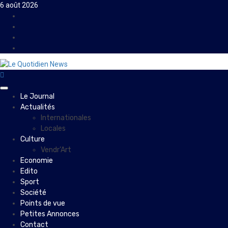
Skip
6 août 2026
to
Facebook
content
Instagram
Twitter
Youtube
Primary
Le Journal
Menu
Actualités
Internationales
Locales
Culture
Vendr’Art
Economie
Edito
Sport
Société
Points de vue
Petites Annonces
Contact