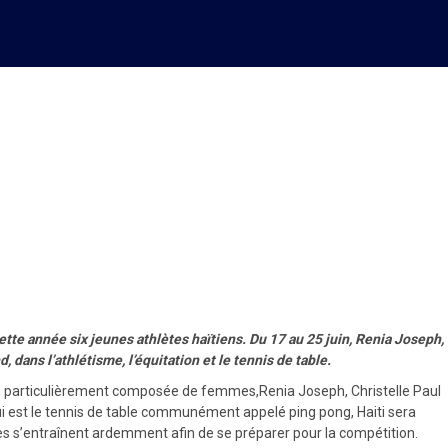
ns trois catégories des Jeux
ette année six jeunes athlètes haïtiens. Du 17 au 25 juin, Renia Joseph,
 dans l’athlétisme, l’équitation et le tennis de table.
ation particulièrement composée de femmes,Renia Joseph, Christelle Paul
qui est le tennis de table communément appelé ping pong, Haiti sera
ètes s’entraînent ardemment afin de se préparer pour la compétition.