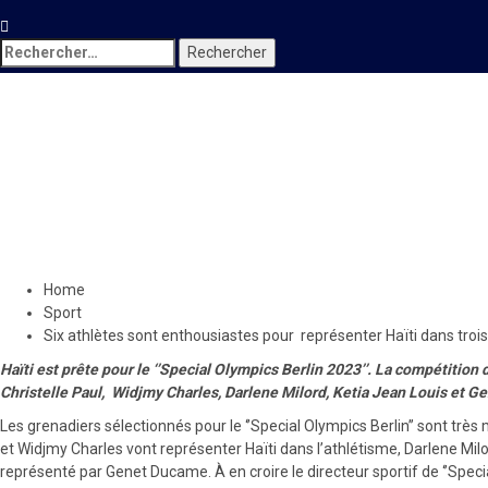
Rechercher :
Sport
Six athlètes sont enthousias
Olympiques Spéciaux Berlin 
8 juin 2023
Le Quotidien News
Home
Sport
Six athlètes sont enthousiastes pour représenter Haïti dans tro
Haïti est prête pour le ‘’Special Olympics Berlin 2023’’. La compétition
Christelle Paul, Widjmy Charles, Darlene Milord, Ketia Jean Louis et Genet
Les grenadiers sélectionnés pour le ‘’Special Olympics Berlin’’ sont tr
et Widjmy Charles vont représenter Haïti dans l’athlétisme, Darlene Milo
représenté par Genet Ducame. À en croire le directeur sportif de ‘’Speci