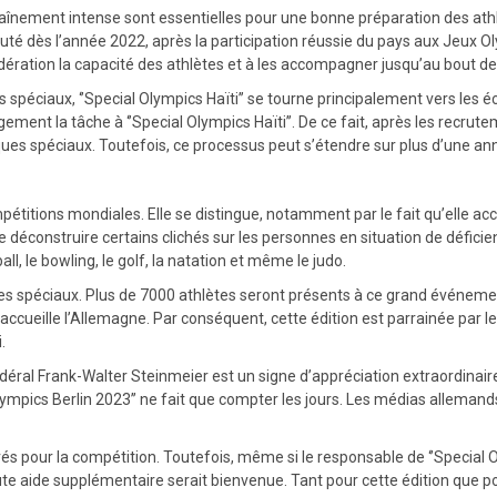
ntraînement intense sont essentielles pour une bonne préparation des athl
uté dès l’année 2022, après la participation réussie du pays aux Jeux O
idération la capacité des athlètes et à les accompagner jusqu’au bout de
 spéciaux, ‘’Special Olympics Haïti’’ se tourne principalement vers les 
rgement la tâche à ‘’Special Olympics Haïti’’. De ce fait, après les recrute
ques spéciaux. Toutefois, ce processus peut s’étendre sur plus d’une an
étitions mondiales. Elle se distingue, notamment par le fait qu’elle accue
 de déconstruire certains clichés sur les personnes en situation de déficie
ll, le bowling, le golf, la natation et même le judo.
ques spéciaux. Plus de 7000 athlètes seront présents à ce grand événem
ccueille l’Allemagne. Par conséquent, cette édition est parrainée par l
.
édéral Frank-Walter Steinmeier est un signe d’appréciation extraordinair
lympics Berlin 2023’’ ne fait que compter les jours. Les médias alleman
és pour la compétition. Toutefois, même si le responsable de ‘’Special 
ute aide supplémentaire serait bienvenue. Tant pour cette édition que pou