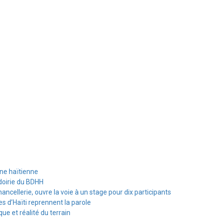
ine haïtienne
doirie du BDHH
hancellerie, ouvre la voie à un stage pour dix participants
s d’Haïti reprennent la parole
e et réalité du terrain