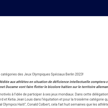
tes pour représenter Haïti da
2023!
is catégories des Jeux Olympiques Spéciaux Berlin 2023!
 dédiée aux athlètes en situation de déficience intellectuelle comptera c
 Ducame vont faire flotter le bicolore haïtien sur le territoire allemand,
ès motivés à l’idée de participer à ses jeux mondiaux. Dans cette délég
rd et Ketia Jean Louis dans l’équitation et pour la troisième catégorie 
al Olympics Haïti’’, Conald Colbert, cela fait huit semaines que les athl