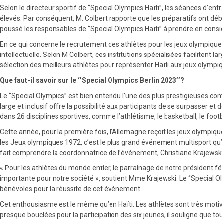
Selon le directeur sportif de ‘’Special Olympics Haïti’’, les séances d’e
élevés. Par conséquent, M. Colbert rapporte que les préparatifs ont déb
poussé les responsables de ‘’Special Olympics Haïti’’ à prendre en cons
En ce qui concerne le recrutement des athlètes pour les jeux olympiques
intellectuelle. Selon M Colbert, ces institutions spécialisées facilitent la
sélection des meilleurs athlètes pour représenter Haïti aux jeux olympi
Que faut-il savoir sur le ‘’Special Olympics Berlin 2023’’?
Le ‘’Special Olympics’’ est bien entendu l’une des plus prestigieuses comp
large et inclusif offre la possibilité aux participants de se surpasser et
dans 26 disciplines sportives, comme l’athlétisme, le basketball, le footba
Cette année, pour la première fois, l’Allemagne reçoit les jeux olympi
les Jeux olympiques 1972, c’est le plus grand événement multisport qu’a
fait comprendre la coordonnatrice de l’événement, Christiane Krajewski
« Pour les athlètes du monde entier, le parrainage de notre président f
importante pour notre société », soutient Mme Krajewski. Le ‘’Special O
bénévoles pour la réussite de cet événement.
Cet enthousiasme est le même qu’en Haïti. Les athlètes sont très motiv
presque bouclées pour la participation des six jeunes, il souligne que to