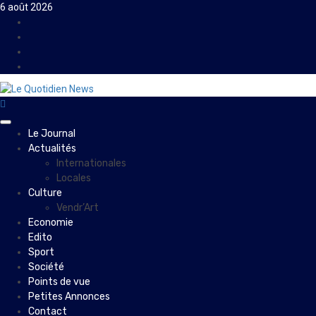
Skip
6 août 2026
to
Facebook
content
Instagram
Twitter
Youtube
Primary
Le Journal
Menu
Actualités
Internationales
Locales
Culture
Vendr’Art
Economie
Edito
Sport
Société
Points de vue
Petites Annonces
Contact