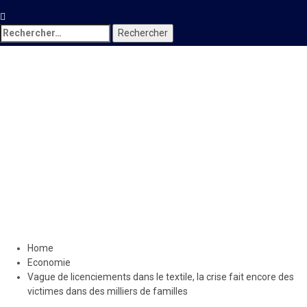
Rechercher :
Economie
Vague de licenciements
dans le textile, la crise fait
encore des victimes dans
des milliers de familles
4 février 2023
Le Quotidien News
Home
Economie
Vague de licenciements dans le textile, la crise fait encore des
victimes dans des milliers de familles