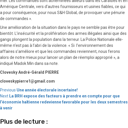
mer. Les commandes sont acheminées ailleurs dans les Caraïbes et en
Amérique Centrale, vers d’autres fournisseurs et usines fiables, ce qui
a pour conséquence, pour nous S&H Global, de provoquer une pénurie
de commandes ».
Une amélioration de la situation dans le pays ne semble pas être pour
bientôt. L’insécurité et la prolifération des armes illégales ainsi que des
gangs plongent la population dans la terreur. La Police Nationale elle-
même n’est pas à l’abri de la violence. « Si l’environnement des
affaires s’améliore et que les commandes reviennent, nous ferons
alors de notre mieux pour lancer un plan de réemploi approprié », a
indiqué Madok Min dans sa note.
Clovesky André-Gérald PIERRE
cloveskypierre1@gmail.com
Continue
Previous
Une année électorale incertaine!
Next
La BRH expose des facteurs à prendre en compte pour que
Reading
l’économie haïtienne redevienne favorable pour les deux semestres
à venir
Plus de lecture :