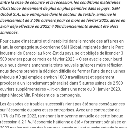
Entre la crise de sécurité et la récession, les conditions matérielles
d’existence deviennent de plus en plus pénibles dans le pays. S&H
Global S.A., une entreprise dans le secteur du textile, annonce le
licenciement de 3 500 ouvriers pour ce mois de février 2023, après en
avoir déjà effectué en 2022; 4 000 licenciements avaient été alors
annoncés.
Pour cause d’insécurité et d’instabilité dans le monde des affaires en
Haïti, la compagnie sud-coréenne S&H Global, implantée dans le Parc
Industriel de Caracol au Nord-Est du pays, se dit obligée de licencier 3
500 ouvriers pour ce mois de février 2023. « C’est avec le cœur lourd
que nous devons annoncer la triste nouvelle qu’après mûre réflexion,
nous devons prendre la décision difficile de fermer l’une de nos usines
(Module #3 qui emploie environ 1000 travailleurs) et également
procéder à un licenciement généralisé dans 5 autres usines de 2 500
ouvriers supplémentaires », lit-on dans une note du 31 janvier 2023,
signé Madok Min, Président de la compagnie.
Les épisodes de troubles successifs n’ont pas été sans conséquences
sur l’économie du pays et ses entreprises. Avec une contraction de
1.7% du PIB en 2022, ramenant la moyenne annuelle de cette longue
récession à 2.1 %, l’économie haïtienne a été « fortement pénalisée en
2022 par les actions des hommes armés qui ont quasiment pris le pays