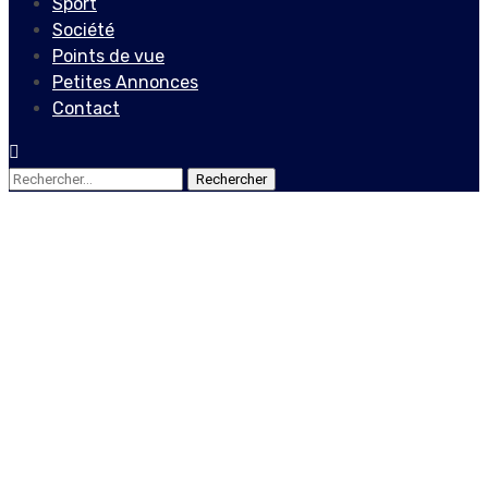
Sport
Société
Points de vue
Petites Annonces
Contact
Rechercher :
Actualités
Locales
2020, l’année de tous les
maux
26 décembre 2020
Le Quotidien News