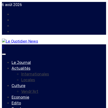
Skip
6 août 2026
to
Facebook
content
Instagram
Twitter
Youtube
Primary
Menu
Le Journal
Actualités
Internationales
Locales
Culture
Vendr’Art
Economie
Edito