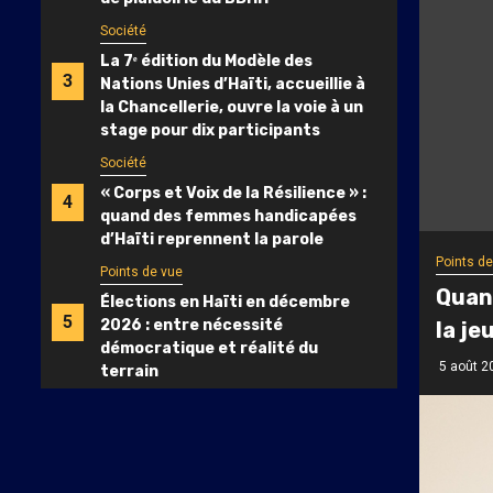
Société
La 7ᵉ édition du Modèle des
3
Nations Unies d’Haïti, accueillie à
la Chancellerie, ouvre la voie à un
stage pour dix participants
Société
« Corps et Voix de la Résilience » :
4
quand des femmes handicapées
d’Haïti reprennent la parole
Points de
Points de vue
Quand
Élections en Haïti en décembre
5
2026 : entre nécessité
la je
démocratique et réalité du
5 août 2
terrain