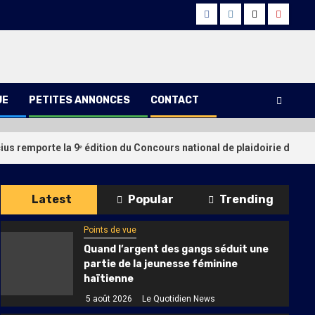
Facebook
Instagram
Twitter
Youtub
UE
PETITES ANNONCES
CONTACT
us remporte la 9ᵉ édition du Concours national de plaidoirie du B
Latest
Popular
Trending
Points de vue
Quand l’argent des gangs séduit une
partie de la jeunesse féminine
haïtienne
5 août 2026
Le Quotidien News