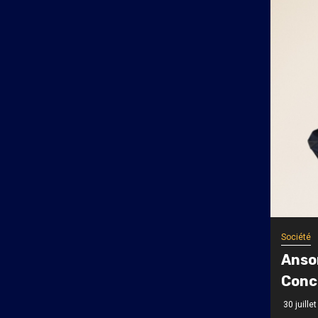
Société
Anson
Conco
30 juille