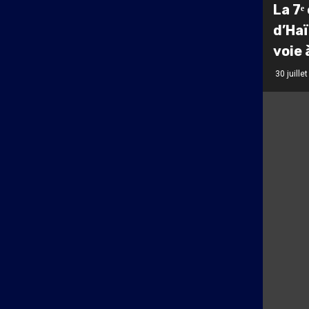
La 7ᵉ
d’Haï
voie 
30 juille