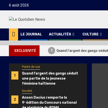
Skip
6 août 2026
to
content
LE JOURNAL
ACTUALITÉS
CULTURE
1
EXCLUSIVITÉ
Quand l’argent des gangs séduit 
Points de vue
Quand l’argent des gangs séduit
1
une partie de la jeunesse
féminine haïtienne
Société
Anson Dacius remporte la
2
9ᵉ édition du Concours national
de plaidoirie du BDHH