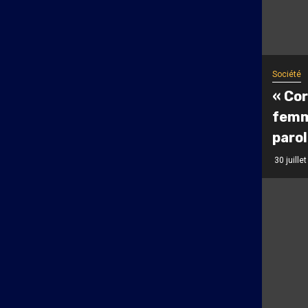
Société
« Cor
femm
paro
30 juille