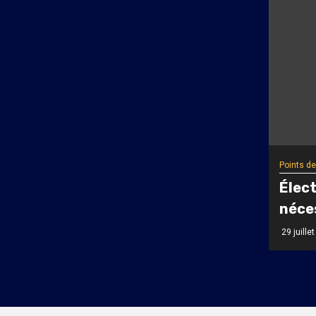
Points de
Élect
néces
29 juille