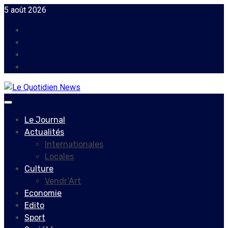
Skip
5 août 2026
to
Facebook
content
Instagram
Twitter
Youtube
Primary
Menu
Le Journal
Actualités
Internationales
Locales
Culture
Vendr’Art
Economie
Edito
Sport