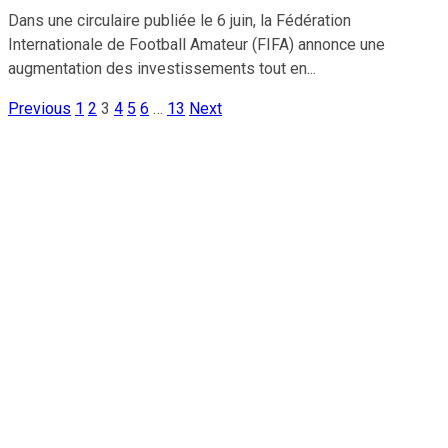
Dans une circulaire publiée le 6 juin, la Fédération
Internationale de Football Amateur (FIFA) annonce une
augmentation des investissements tout en...
Previous
1
2
3
4
5
6
…
13
Next
Pagination
des
publications