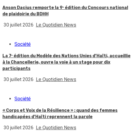
Anson Dacius remporte la 9ᵉ édition du Concours national
de plaidoirie du BDHH
30 juillet 2026
Le Quotidien News
Société
La 7ᵉ édition du Modèle des Nations Unies d’Haïti, accueillie
à la Chancellerie, ouvre la voie à un stage pour dix
participants
30 juillet 2026
Le Quotidien News
Société
« Corps et Voix de la Résilience » : quand des femmes
handicapées d’Haïti reprennent la parole
30 juillet 2026
Le Quotidien News