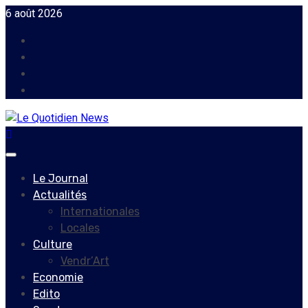
Skip
6 août 2026
to
Facebook
content
Instagram
Twitter
Youtube
Primary
Menu
Le Journal
Actualités
Internationales
Locales
Culture
Vendr’Art
Economie
Edito