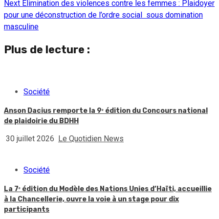
Next
Élimination des violences contre les femmes : Plaidoyer
Reading
pour une déconstruction de l’ordre social sous domination
masculine
Plus de lecture :
Société
Anson Dacius remporte la 9ᵉ édition du Concours national
de plaidoirie du BDHH
30 juillet 2026
Le Quotidien News
Société
La 7ᵉ édition du Modèle des Nations Unies d’Haïti, accueillie
à la Chancellerie, ouvre la voie à un stage pour dix
participants