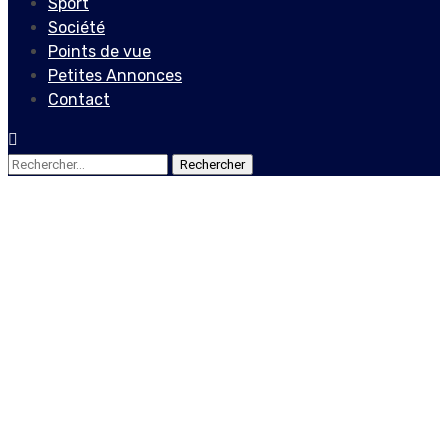
Sport
Société
Points de vue
Petites Annonces
Contact
Rechercher :
Société
Joeanne Joseph, figure de
proue des luttes
féministes
11 avril 2022
Le Quotidien News