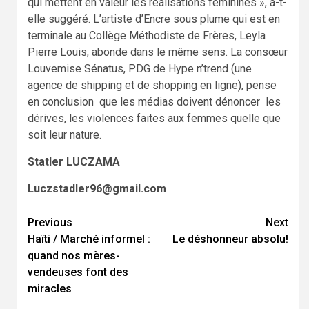
qui mettent en valeur les réalisations féminines », a-t-
elle suggéré. L’artiste d’Encre sous plume qui est en
terminale au Collège Méthodiste de Frères, Leyla
Pierre Louis, abonde dans le même sens. La consœur
Louvemise Sénatus, PDG de Hype n’trend (une
agence de shipping et de shopping en ligne), pense
en conclusion que les médias doivent dénoncer les
dérives, les violences faites aux femmes quelle que
soit leur nature.
Statler LUCZAMA
Luczstadler96@gmail.com
Continue
Previous
Next
Haïti / Marché informel :
Le déshonneur absolu!
Reading
quand nos mères-
vendeuses font des
miracles