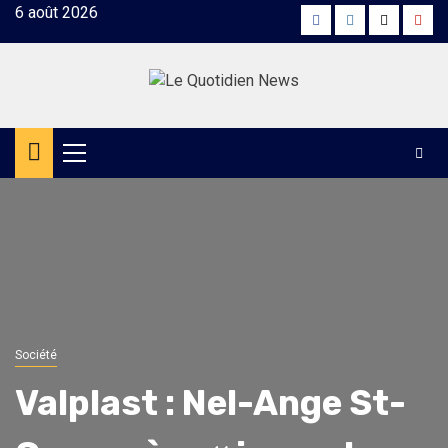
Skip
6 août 2026
Facebook
Instagram
Twitter
Yout
to
content
Primary
Menu
Société
Valplast : Nel-Ange St-