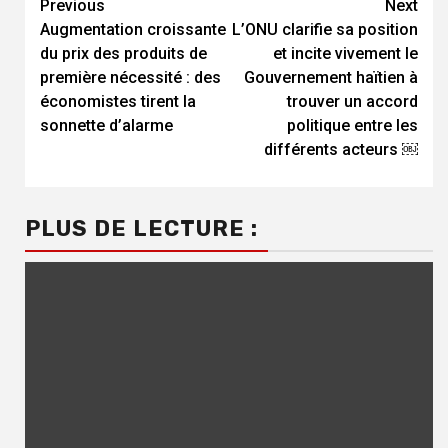
Continue
Previous
Next
Augmentation croissante
L’ONU clarifie sa position
Reading
du prix des produits de
et incite vivement le
première nécessité : des
Gouvernement haïtien à
économistes tirent la
trouver un accord
sonnette d’alarme
politique entre les
différents acteurs ￼
PLUS DE LECTURE :