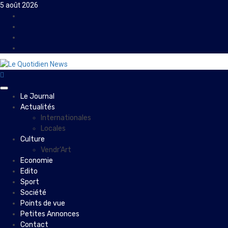
Skip
5 août 2026
to
Facebook
content
Instagram
Twitter
Youtube
Primary
Le Journal
Menu
Actualités
Internationales
Locales
Culture
Vendr’Art
Economie
Edito
Sport
Société
Points de vue
Petites Annonces
Contact