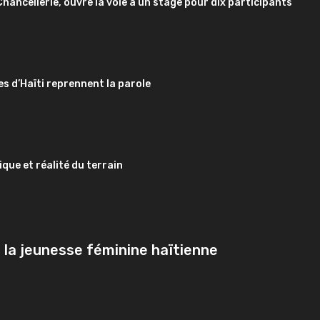
 Chancellerie, ouvre la voie à un stage pour dix participants
es d’Haïti reprennent la parole
que et réalité du terrain
 la jeunesse féminine haïtienne