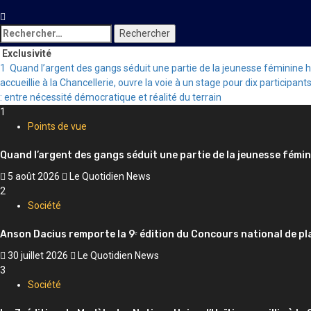
Rechercher :
Exclusivité
1
Quand l’argent des gangs séduit une partie de la jeunesse féminine 
accueillie à la Chancellerie, ouvre la voie à un stage pour dix participant
: entre nécessité démocratique et réalité du terrain
1
Points de vue
Quand l’argent des gangs séduit une partie de la jeunesse fémin
5 août 2026
Le Quotidien News
2
Société
Anson Dacius remporte la 9ᵉ édition du Concours national de pl
30 juillet 2026
Le Quotidien News
3
Société