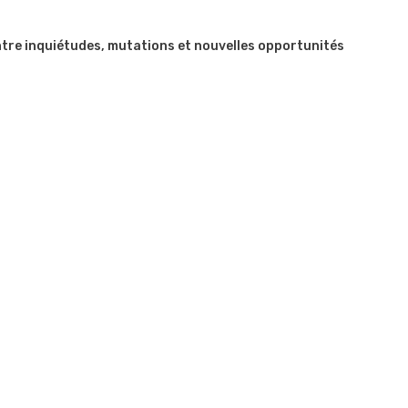
 Entre inquiétudes, mutations et nouvelles opportunités
ine haïtienne