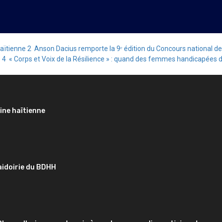
haïtienne
2
Anson Dacius remporte la 9ᵉ édition du Concours national de
s
4
« Corps et Voix de la Résilience » : quand des femmes handicapées d
ine haïtienne
aidoirie du BDHH