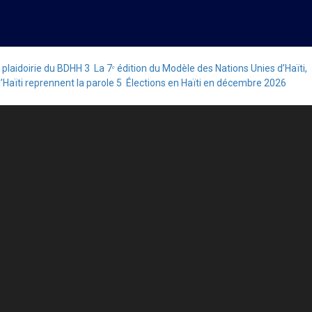
 plaidoirie du BDHH
3
La 7ᵉ édition du Modèle des Nations Unies d’Haïti,
’Haïti reprennent la parole
5
Élections en Haïti en décembre 2026