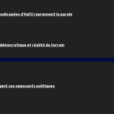
handicapées d’Haïti reprennent la parole
 démocratique et réalité du terrain
ugent ses opposants politiques