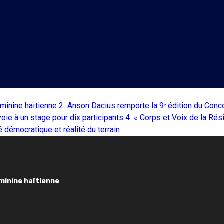
éminine haïtienne
2
Anson Dacius remporte la 9ᵉ édition du Conc
 voie à un stage pour dix participants
4
« Corps et Voix de la Rés
 démocratique et réalité du terrain
éminine haïtienne