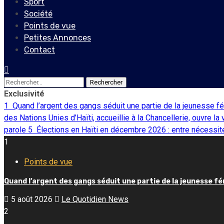
Sport
Société
Points de vue
Petites Annonces
Contact
Rechercher :
Exclusivité
1
Quand l’argent des gangs séduit une partie de la jeunesse f
des Nations Unies d’Haïti, accueillie à la Chancellerie, ouvre la
parole
5
Élections en Haïti en décembre 2026 : entre nécessité
1
Points de vue
Quand l’argent des gangs séduit une partie de la jeunesse f
5 août 2026
Le Quotidien News
2