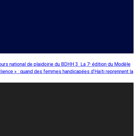
ours national de plaidoirie du BDHH
3
La 7ᵉ édition du Modèle
ilience » : quand des femmes handicapées d’Haïti reprennent la