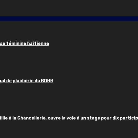
sse féminine haïtienne
al de plaidoirie du BDHH
llie à la Chancellerie, ouvre la voie à un stage pour dix partici