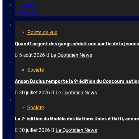
Popular
Trending
Points de vue
Quand l’argent des gangs séduit une partie de la jeune
5 août 2026
Le Quotidien News
Société
Anson Dacius remporte la 9ᵉ édition du Concours nation
30 juillet 2026
Le Quotidien News
Société
La 7ᵉ édition du Modèle des Nations Unies d’Haïti, accuei
30 juillet 2026
Le Quotidien News