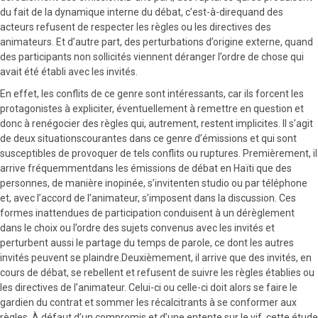
du fait de la dynamique interne du débat, c’est-à-direquand des
acteurs refusent de respecter les règles ou les directives des
animateurs. Et d’autre part, des perturbations d’origine externe, quand
des participants non sollicités viennent déranger l’ordre de chose qui
avait été établi avec les invités.
En effet, les conflits de ce genre sont intéressants, car ils forcent les
protagonistes à expliciter, éventuellement à remettre en question et
donc à renégocier des règles qui, autrement, restent implicites. Il s’agit
de deux situationscourantes dans ce genre d’émissions et qui sont
susceptibles de provoquer de tels conflits ou ruptures. Premièrement, il
arrive fréquemmentdans les émissions de débat en Haïti que des
personnes, de manière inopinée, s’invitenten studio ou par téléphone
et, avec l’accord de l’animateur, s’imposent dans la discussion. Ces
formes inattendues de participation conduisent à un dérèglement
dans le choix ou l’ordre des sujets convenus avec les invités et
perturbent aussi le partage du temps de parole, ce dont les autres
invités peuvent se plaindre.Deuxièmement, il arrive que des invités, en
cours de débat, se rebellent et refusent de suivre les règles établies ou
les directives de l’animateur. Celui-ci ou celle-ci doit alors se faire le
gardien du contrat et sommer les récalcitrants à se conformer aux
règles. À défaut d’un compromis et d’une entente sur le vif, cette étude