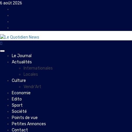
Skip
6 août 2026
to
Facebook
content
Instagram
Twitter
Youtube
Primary
Le Journal
Menu
Actualités
Internationales
Locales
Culture
Vendr’Art
Economie
Edito
Sport
Société
Points de vue
Petites Annonces
Contact