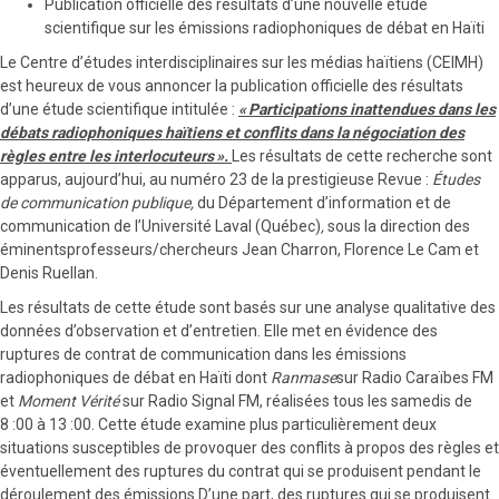
Publication officielle des résultats d’une nouvelle étude
scientifique sur les émissions radiophoniques de débat en Haïti
Le Centre d’études interdisciplinaires sur les médias haïtiens (CEIMH)
est heureux de vous annoncer la publication officielle des résultats
d’une étude scientifique intitulée :
«
Participations inattendues dans les
débats radiophoniques haïtiens et conflits dans la négociation des
règles entre les interlocuteurs
».
Les résultats de cette recherche sont
apparus, aujourd’hui, au numéro 23 de la prestigieuse Revue :
Études
de communication publique,
du Département d’information et de
communication de l’Université Laval (Québec)
,
sous la direction des
éminentsprofesseurs/chercheurs Jean Charron, Florence Le Cam et
Denis Ruellan.
Les résultats de cette étude sont basés sur une analyse qualitative des
données d’observation et d’entretien. Elle met en évidence des
ruptures de contrat de communication dans les émissions
radiophoniques de débat en Haïti dont
Ranmase
sur Radio Caraïbes FM
et
Moment Vérité
sur Radio Signal FM, réalisées tous les samedis de
8 :00 à 13 :00. Cette étude examine plus particulièrement deux
situations susceptibles de provoquer des conflits à propos des règles et
éventuellement des ruptures du contrat qui se produisent pendant le
déroulement des émissions.D’une part, des ruptures qui se produisent