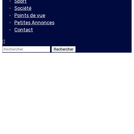
Sport
Société
Points de vue
Petites Annonces
Contact
Rechercher :
Economie
Rareté de carburant:
l’exécutif mis sur le banc
des accusés menace les
propriétaires des pompes à