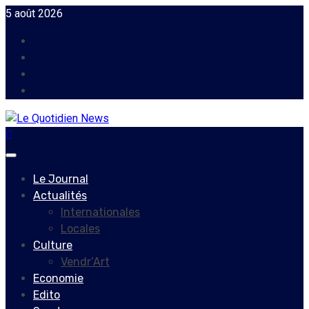
Skip
5 août 2026
to
Facebook
content
Instagram
Twitter
Youtube
Primary
Menu
Le Journal
Actualités
Internationales
Locales
Culture
Vendr’Art
Economie
Edito