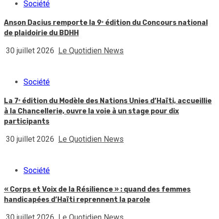
Société
Anson Dacius remporte la 9ᵉ édition du Concours national
de plaidoirie du BDHH
30 juillet 2026
Le Quotidien News
Société
La 7ᵉ édition du Modèle des Nations Unies d’Haïti, accueillie
à la Chancellerie, ouvre la voie à un stage pour dix
participants
30 juillet 2026
Le Quotidien News
Société
« Corps et Voix de la Résilience » : quand des femmes
handicapées d’Haïti reprennent la parole
30 juillet 2026
Le Quotidien News