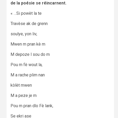
de la poésie se réincarnent.
« …Si powèt la te
Travèse ak de grenn
soulye, yon liv,
Mwen m pran kè m
M depoze l sou do m
Pou m fè wout la,
M a rache plim nan
kòlèt mwen
M a peze je m
Pou m pran dlo Fè lank,
Se ekri ase