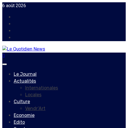
Skip
6 août 2026
to
Facebook
content
Instagram
Twitter
Youtube
Primary
Menu
Le Journal
Actualités
Internationales
Locales
Culture
Vendr’Art
Economie
Edito