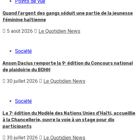
Points de vue
Quand l’argent des gangs séduit une partie de la jeunesse
féminine haïtienne
5 août 2026
Le Quotidien News
Société
Anson Dacius remporte la 9ᵉ édition du Concours national
de plaidoirie du BDHH
30 juillet 2026
Le Quotidien News
Société
La 7ᵉ édition du Modèle des Nations Unies d’Haïti, accueillie
à la Chancellerie, ouvre la voie à un stage pour dix
participants
30 juillet 2026
Le Quotidien News