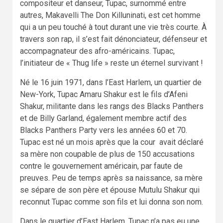
compositeur et danseur, Tupac, surnommé entre
autres, Makavelli The Don Killuninati, est cet homme
qui a un peu touché à tout durant une vie très courte. À
travers son rap, il s’est fait dénonciateur, défenseur et
accompagnateur des afro-américains. Tupac,
l’initiateur de « Thug life » reste un éternel survivant !
Né le 16 juin 1971, dans l’East Harlem, un quartier de
New-York, Tupac Amaru Shakur est le fils d’Afeni
Shakur, militante dans les rangs des Blacks Panthers
et de Billy Garland, également membre actif des
Blacks Panthers Party vers les années 60 et 70.
Tupac est né un mois après que la cour avait déclaré
sa mère non coupable de plus de 150 accusations
contre le gouvernement américain, par faute de
preuves. Peu de temps après sa naissance, sa mère
se sépare de son père et épouse Mutulu Shakur qui
reconnut Tupac comme son fils et lui donna son nom.
Dans le quartier d’East Harlem, Tupac n’a pas eu une