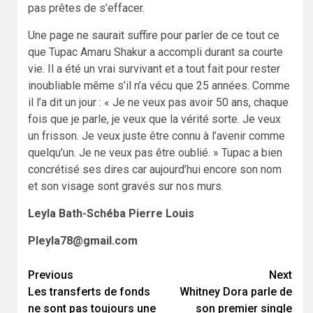
pas prêtes de s’effacer.
Une page ne saurait suffire pour parler de ce tout ce
que Tupac Amaru Shakur a accompli durant sa courte
vie. Il a été un vrai survivant et a tout fait pour rester
inoubliable même s’il n’a vécu que 25 années. Comme
il l’a dit un jour : « Je ne veux pas avoir 50 ans, chaque
fois que je parle, je veux que la vérité sorte. Je veux
un frisson. Je veux juste être connu à l’avenir comme
quelqu’un. Je ne veux pas être oublié. » Tupac a bien
concrétisé ses dires car aujourd’hui encore son nom
et son visage sont gravés sur nos murs.
Leyla Bath-Schéba Pierre Louis
Pleyla78@gmail.com
Continue
Previous
Next
Les transferts de fonds
Whitney Dora parle de
Reading
ne sont pas toujours une
son premier single