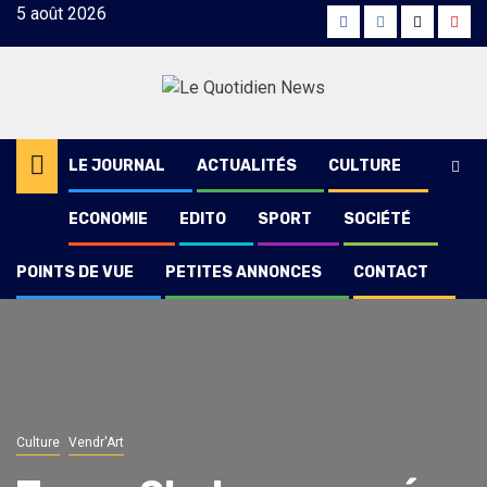
Skip
5 août 2026
Facebook
Instagram
Twitter
Yout
to
content
LE JOURNAL
ACTUALITÉS
CULTURE
ECONOMIE
EDITO
SPORT
SOCIÉTÉ
POINTS DE VUE
PETITES ANNONCES
CONTACT
Culture
Vendr'Art