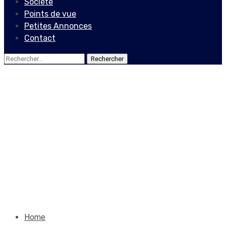
Société
Points de vue
Petites Annonces
Contact
Rechercher :
Actualités
Vers une meilleure
représentation des
femmes en politique
11 novembre 2023
Le Quotidien News
Home