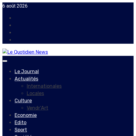
Skip
6 août 2026
to
Facebook
content
Instagram
Twitter
Youtube
Primary
Menu
Le Journal
Actualités
Internationales
Locales
Culture
Vendr’Art
Economie
Edito
Sport