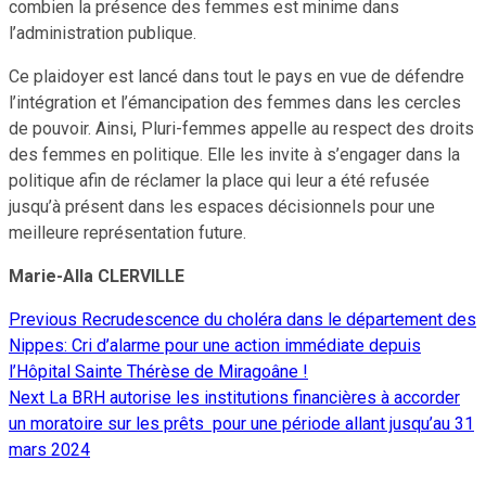
combien la présence des femmes est minime dans
l’administration publique.
Ce plaidoyer est lancé dans tout le pays en vue de défendre
l’intégration et l’émancipation des femmes dans les cercles
de pouvoir. Ainsi, Pluri-femmes appelle au respect des droits
des femmes en politique. Elle les invite à s’engager dans la
politique afin de réclamer la place qui leur a été refusée
jusqu’à présent dans les espaces décisionnels pour une
meilleure représentation future.
Marie-Alla CLERVILLE
Previous
Recrudescence du choléra dans le département des
Continue
Nippes: Cri d’alarme pour une action immédiate depuis
Reading
l’Hôpital Sainte Thérèse de Miragoâne !
Next
La BRH autorise les institutions financières à accorder
un moratoire sur les prêts pour une période allant jusqu’au 31
mars 2024