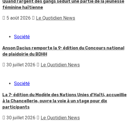
Quand l’argent des gangs séduit une partie de la jeunesse
féminine haïtienne
5 août 2026
Le Quotidien News
Société
Anson Dacius remporte la 9ᵉ édition du Concours national
de plaidoirie du BDHH
30 juillet 2026
Le Quotidien News
Société
La 7ᵉ édition du Modèle des Nations Unies d’Haïti, accueillie
à la Chancellerie, ouvre la voie à un stage pour dix
participants
30 juillet 2026
Le Quotidien News