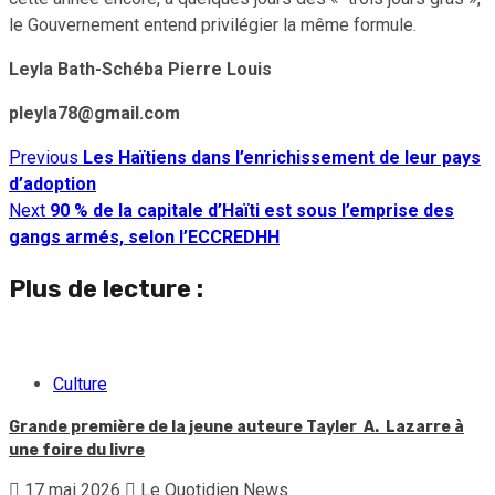
le Gouvernement entend privilégier la même formule.
Leyla Bath-Schéba Pierre Louis
pleyla78@gmail.com
Previous
Les Haïtiens dans l’enrichissement de leur pays
Continue
d’adoption
Reading
Next
90 % de la capitale d’Haïti est sous l’emprise des
gangs armés, selon l’ECCREDHH
Plus de lecture :
Culture
Grande première de la jeune auteure Tayler A. Lazarre à
une foire du livre
17 mai 2026
Le Quotidien News