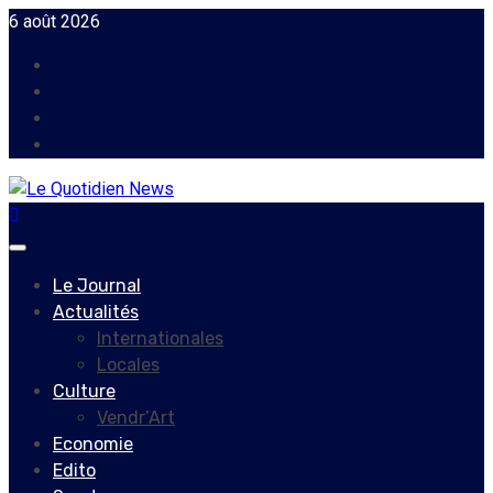
Skip
6 août 2026
to
Facebook
content
Instagram
Twitter
Youtube
Primary
Menu
Le Journal
Actualités
Internationales
Locales
Culture
Vendr’Art
Economie
Edito