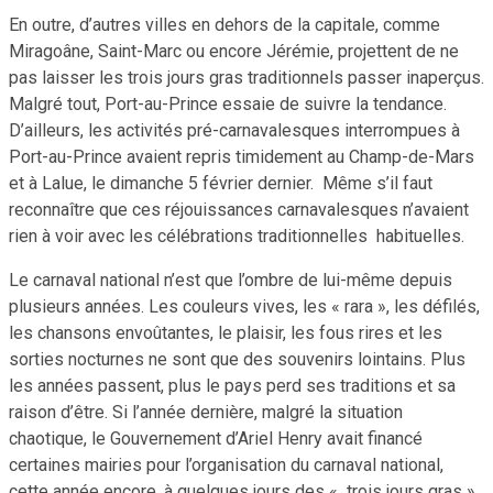
En outre, d’autres villes en dehors de la capitale, comme
Miragoâne, Saint-Marc ou encore Jérémie, projettent de ne
pas laisser les trois jours gras traditionnels passer inaperçus.
Malgré tout, Port-au-Prince essaie de suivre la tendance.
D’ailleurs, les activités pré-carnavalesques interrompues à
Port-au-Prince avaient repris timidement au Champ-de-Mars
et à Lalue, le dimanche 5 février dernier. Même s’il faut
reconnaître que ces réjouissances carnavalesques n’avaient
rien à voir avec les célébrations traditionnelles habituelles.
Le carnaval national n’est que l’ombre de lui-même depuis
plusieurs années. Les couleurs vives, les « rara », les défilés,
les chansons envoûtantes, le plaisir, les fous rires et les
sorties nocturnes ne sont que des souvenirs lointains. Plus
les années passent, plus le pays perd ses traditions et sa
raison d’être. Si l’année dernière, malgré la situation
chaotique, le Gouvernement d’Ariel Henry avait financé
certaines mairies pour l’organisation du carnaval national,
cette année encore, à quelques jours des « trois jours gras »,