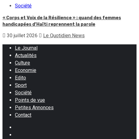
Société
« Corps et Voix de la Résilience » : quand des femmes
handicapées d’Haïti reprennent la parole
30 juillet 2026
Le Quotidien News
Le Journal
Actualités
Culture
Economie
Edito
Sport
Société
Points de vue
Petites Annonces
Contact
Facebook
Instagram