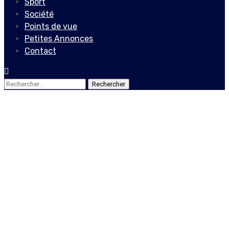
Sport
Société
Points de vue
Petites Annonces
Contact
Rechercher :
Culture
À chaque commune son
petit carnaval si c’est
possible !
10 février 2023
Le Quotidien News