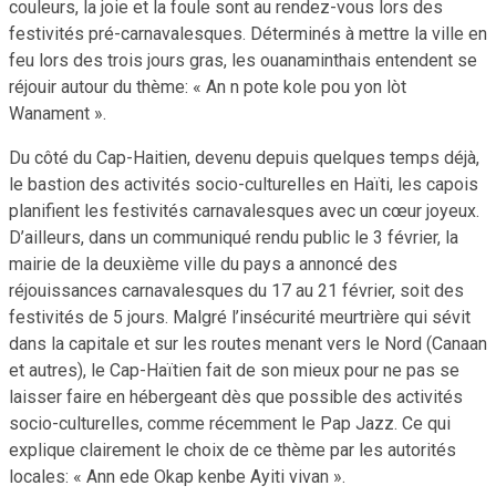
couleurs, la joie et la foule sont au rendez-vous lors des
festivités pré-carnavalesques. Déterminés à mettre la ville en
feu lors des trois jours gras, les ouanaminthais entendent se
réjouir autour du thème: « An n pote kole pou yon lòt
Wanament ».
Du côté du Cap-Haitien, devenu depuis quelques temps déjà,
le bastion des activités socio-culturelles en Haïti, les capois
planifient les festivités carnavalesques avec un cœur joyeux.
D’ailleurs, dans un communiqué rendu public le 3 février, la
mairie de la deuxième ville du pays a annoncé des
réjouissances carnavalesques du 17 au 21 février, soit des
festivités de 5 jours. Malgré l’insécurité meurtrière qui sévit
dans la capitale et sur les routes menant vers le Nord (Canaan
et autres), le Cap-Haïtien fait de son mieux pour ne pas se
laisser faire en hébergeant dès que possible des activités
socio-culturelles, comme récemment le Pap Jazz. Ce qui
explique clairement le choix de ce thème par les autorités
locales: « Ann ede Okap kenbe Ayiti vivan ».