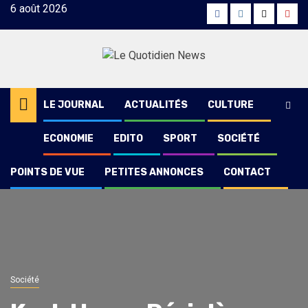
Skip
6 août 2026
Facebook
Instagram
Twitter
Yout
to
content
LE JOURNAL
ACTUALITÉS
CULTURE
ECONOMIE
EDITO
SPORT
SOCIÉTÉ
POINTS DE VUE
PETITES ANNONCES
CONTACT
Société