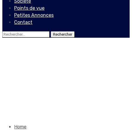
Société
Points de vue
Petites Annonces
Contact
Rechercher :
Culture
La CERBIC-Haïti inaugure
la Bibliothèque Johnson et
Jefferson (BJJ) à Gressier
4 septembre 2021
Le Quotidien News
Home