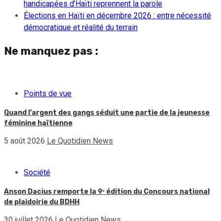
handicapées d’Haïti reprennent la parole
Élections en Haïti en décembre 2026 : entre nécessité
démocratique et réalité du terrain
Ne manquez pas :
Points de vue
Quand l’argent des gangs séduit une partie de la jeunesse
féminine haïtienne
5 août 2026
Le Quotidien News
Société
Anson Dacius remporte la 9ᵉ édition du Concours national
de plaidoirie du BDHH
30 juillet 2026
Le Quotidien News