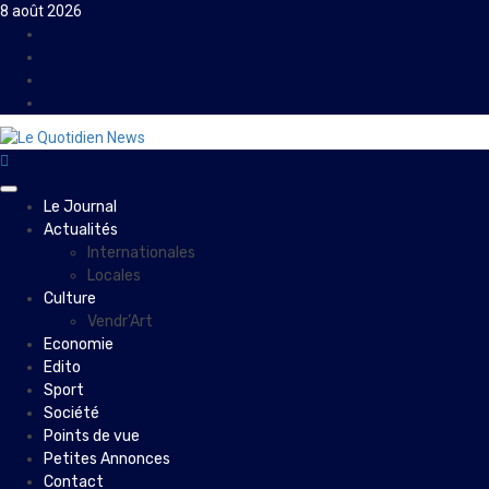
Skip
8 août 2026
to
Facebook
content
Instagram
Twitter
Youtube
Primary
Le Journal
Menu
Actualités
Internationales
Locales
Culture
Vendr’Art
Economie
Edito
Sport
Société
Points de vue
Petites Annonces
Contact