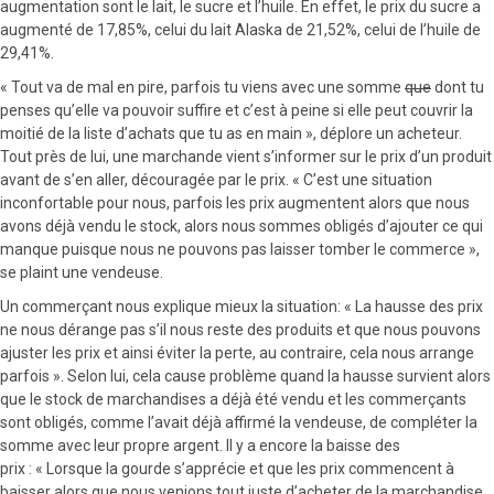
augmentation sont le lait, le sucre et l’huile. En effet, le prix du sucre a
augmenté de 17,85%, celui du lait Alaska de 21,52%, celui de l’huile de
29,41%.
« Tout va de mal en pire, parfois tu viens avec une somme
que
dont tu
penses qu’elle va pouvoir suffire et c’est à peine si elle peut couvrir la
moitié de la liste d’achats que tu as en main », déplore un acheteur.
Tout près de lui, une marchande vient s’informer sur le prix d’un produit
avant de s’en aller, découragée par le prix. « C’est une situation
inconfortable pour nous, parfois les prix augmentent alors que nous
avons déjà vendu le stock, alors nous sommes obligés d’ajouter ce qui
manque puisque nous ne pouvons pas laisser tomber le commerce »,
se plaint une vendeuse.
Un commerçant nous explique mieux la situation: « La hausse des prix
ne nous dérange pas s’il nous reste des produits et que nous pouvons
ajuster les prix et ainsi éviter la perte, au contraire, cela nous arrange
parfois ». Selon lui, cela cause problème quand la hausse survient alors
que le stock de marchandises a déjà été vendu et les commerçants
sont obligés, comme l’avait déjà affirmé la vendeuse, de compléter la
somme avec leur propre argent. Il y a encore la baisse des
prix : « Lorsque la gourde s’apprécie et que les prix commencent à
baisser alors que nous venions tout juste d’acheter de la marchandise,