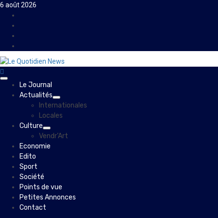
Skip
6 août 2026
to
Facebook
content
Instagram
Twitter
Youtube
Primary
Le Journal
Menu
Actualités
Internationales
Locales
Culture
Vendr’Art
Economie
Edito
Sport
Société
Points de vue
Petites Annonces
Contact