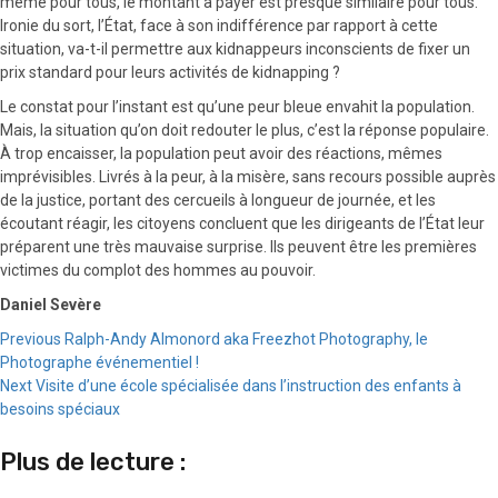
même pour tous, le montant à payer est presque similaire pour tous.
Ironie du sort, l’État, face à son indifférence par rapport à cette
situation, va-t-il permettre aux kidnappeurs inconscients de fixer un
prix standard pour leurs activités de kidnapping ?
Le constat pour l’instant est qu’une peur bleue envahit la population.
Mais, la situation qu’on doit redouter le plus, c’est la réponse populaire.
À trop encaisser, la population peut avoir des réactions, mêmes
imprévisibles. Livrés à la peur, à la misère, sans recours possible auprès
de la justice, portant des cercueils à longueur de journée, et les
écoutant réagir, les citoyens concluent que les dirigeants de l’État leur
préparent une très mauvaise surprise. Ils peuvent être les premières
victimes du complot des hommes au pouvoir.
Daniel Sevère
Continue
Previous
Ralph-Andy Almonord aka Freezhot Photography, le
Photographe événementiel !
Reading
Next
Visite d’une école spécialisée dans l’instruction des enfants à
besoins spéciaux
Plus de lecture :