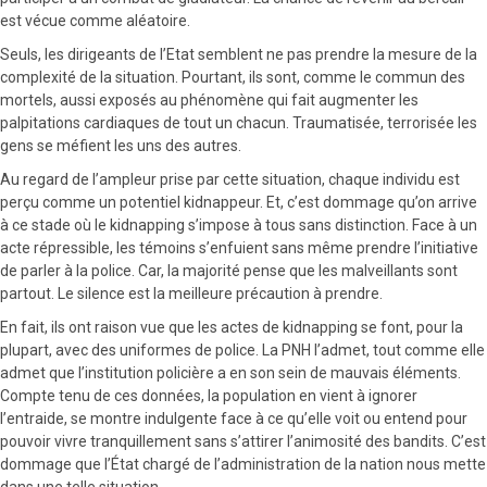
est vécue comme aléatoire.
Seuls, les dirigeants de l’Etat semblent ne pas prendre la mesure de la
complexité de la situation. Pourtant, ils sont, comme le commun des
mortels, aussi exposés au phénomène qui fait augmenter les
palpitations cardiaques de tout un chacun. Traumatisée, terrorisée les
gens se méfient les uns des autres.
Au regard de l’ampleur prise par cette situation, chaque individu est
perçu comme un potentiel kidnappeur. Et, c’est dommage qu’on arrive
à ce stade où le kidnapping s’impose à tous sans distinction. Face à un
acte répressible, les témoins s’enfuient sans même prendre l’initiative
de parler à la police. Car, la majorité pense que les malveillants sont
partout. Le silence est la meilleure précaution à prendre.
En fait, ils ont raison vue que les actes de kidnapping se font, pour la
plupart, avec des uniformes de police. La PNH l’admet, tout comme elle
admet que l’institution policière a en son sein de mauvais éléments.
Compte tenu de ces données, la population en vient à ignorer
l’entraide, se montre indulgente face à ce qu’elle voit ou entend pour
pouvoir vivre tranquillement sans s’attirer l’animosité des bandits. C’est
dommage que l’État chargé de l’administration de la nation nous mette
dans une telle situation.