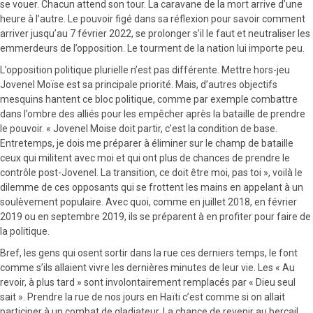
se vouer. Chacun attend son tour. La caravane de la mort arrive d’une
heure à l’autre. Le pouvoir figé dans sa réflexion pour savoir comment
arriver jusqu’au 7 février 2022, se prolonger s’il le faut et neutraliser les
emmerdeurs de l’opposition. Le tourment de la nation lui importe peu.
L’opposition politique plurielle n’est pas différente. Mettre hors-jeu
Jovenel Moïse est sa principale priorité. Mais, d’autres objectifs
mesquins hantent ce bloc politique, comme par exemple combattre
dans l’ombre des alliés pour les empêcher après la bataille de prendre
le pouvoir. « Jovenel Moise doit partir, c’est la condition de base.
Entretemps, je dois me préparer à éliminer sur le champ de bataille
ceux qui militent avec moi et qui ont plus de chances de prendre le
contrôle post-Jovenel. La transition, ce doit être moi, pas toi », voilà le
dilemme de ces opposants qui se frottent les mains en appelant à un
soulèvement populaire. Avec quoi, comme en juillet 2018, en février
2019 ou en septembre 2019, ils se préparent à en profiter pour faire de
la politique.
Bref, les gens qui osent sortir dans la rue ces derniers temps, le font
comme s’ils allaient vivre les dernières minutes de leur vie. Les « Au
revoir, à plus tard » sont involontairement remplacés par « Dieu seul
sait ». Prendre la rue de nos jours en Haïti c’est comme si on allait
participer à un combat de gladiateur. La chance de revenir au bercail