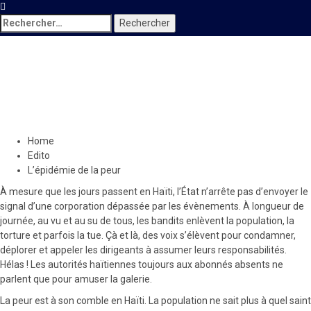
Rechercher :
Edito
L’épidémie de la peur
5 décembre 2020
Le Quotidien News
Home
Edito
L’épidémie de la peur
À mesure que les jours passent en Haïti, l’État n’arrête pas d’envoyer le
signal d’une corporation dépassée par les évènements. À longueur de
journée, au vu et au su de tous, les bandits enlèvent la population, la
torture et parfois la tue. Çà et là, des voix s’élèvent pour condamner,
déplorer et appeler les dirigeants à assumer leurs responsabilités.
Hélas ! Les autorités haïtiennes toujours aux abonnés absents ne
parlent que pour amuser la galerie.
La peur est à son comble en Haïti. La population ne sait plus à quel saint