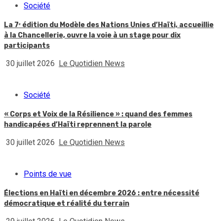
Société
La 7ᵉ édition du Modèle des Nations Unies d’Haïti, accueillie
à la Chancellerie, ouvre la voie à un stage pour dix
participants
30 juillet 2026
Le Quotidien News
Société
« Corps et Voix de la Résilience » : quand des femmes
handicapées d’Haïti reprennent la parole
30 juillet 2026
Le Quotidien News
Points de vue
Élections en Haïti en décembre 2026 : entre nécessité
démocratique et réalité du terrain