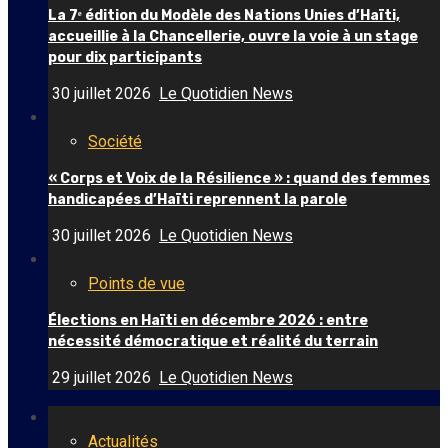
La 7ᵉ édition du Modèle des Nations Unies d’Haïti,
accueillie à la Chancellerie, ouvre la voie à un stage
pour dix participants
30 juillet 2026
Le Quotidien News
Société
« Corps et Voix de la Résilience » : quand des femmes
handicapées d’Haïti reprennent la parole
30 juillet 2026
Le Quotidien News
Points de vue
Élections en Haïti en décembre 2026 : entre
nécessité démocratique et réalité du terrain
29 juillet 2026
Le Quotidien News
Actualités