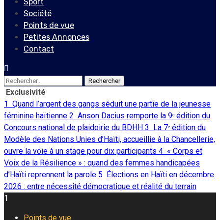
Sport
Société
Points de vue
Petites Annonces
Contact
Rechercher :
Exclusivité
1
Quand l’argent des gangs séduit une partie de la jeunesse
féminine haïtienne
2
Anson Dacius remporte la 9ᵉ édition du
Concours national de plaidoirie du BDHH
3
La 7ᵉ édition du
Modèle des Nations Unies d’Haïti, accueillie à la Chancellerie,
ouvre la voie à un stage pour dix participants
4
« Corps et
Voix de la Résilience » : quand des femmes handicapées
d’Haïti reprennent la parole
5
Élections en Haïti en décembre
2026 : entre nécessité démocratique et réalité du terrain
1
Points de vue