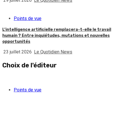
29 juillet 2026
Le Quotidien News
Points de vue
L’intelligence artificielle remplacera-t-elle le travail
humain ? Entre inquiétudes, mutations et nouvelles
opportunités
23 juillet 2026
Le Quotidien News
Choix de l'éditeur
Points de vue
Quand l’argent des gangs séduit une partie de la jeunesse
féminine haïtienne
5 août 2026
Le Quotidien News