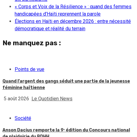
« Corps et Voix de la Résilience » : quand des femmes
handicapées d’Haïti reprennent la parole
Élections en Haïti en décembre 2026 : entre nécessité
démocratique et réalité du terrain
Ne manquez pas :
Points de vue
Quand l’argent des gangs séduit une partie de la jeunesse
féminine haïtienne
5 août 2026
Le Quotidien News
Société
Anson Dacius remporte la 9ᵉ édition du Concours national
de plaidoirie du BDHH