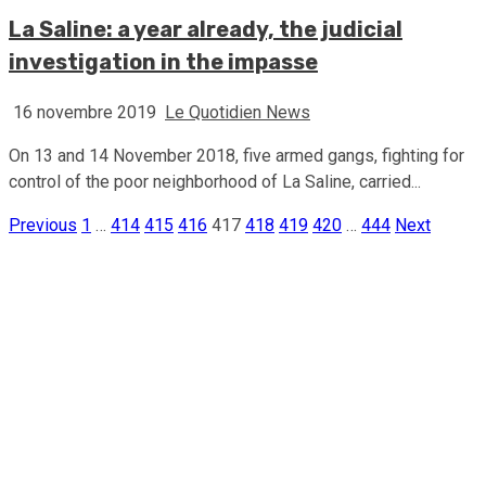
La Saline: a year already, the judicial
investigation in the impasse
16 novembre 2019
Le Quotidien News
On 13 and 14 November 2018, five armed gangs, fighting for
control of the poor neighborhood of La Saline, carried...
Previous
1
…
414
415
416
417
418
419
420
…
444
Next
Pagination
des
publications