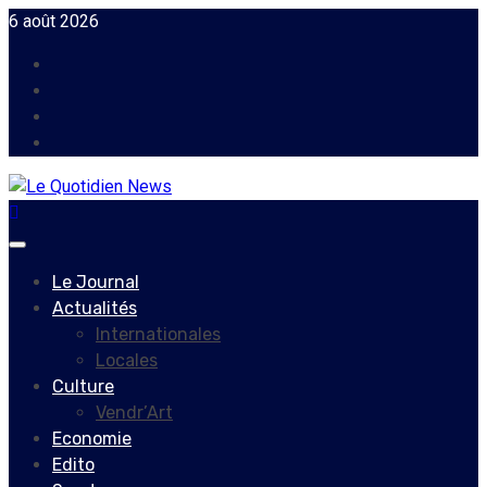
Skip
6 août 2026
to
Facebook
content
Instagram
Twitter
Youtube
Primary
Menu
Le Journal
Actualités
Internationales
Locales
Culture
Vendr’Art
Economie
Edito