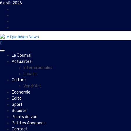
Skip
6 août 2026
to
Facebook
content
Instagram
Twitter
Youtube
Primary
Le Journal
Menu
Actualités
Internationales
Locales
Culture
Vendr’Art
Economie
Edito
Sport
Société
Points de vue
Petites Annonces
Contact