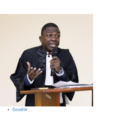
féminine haïtienne
5 août 2026
Le Quotidien News
Société
Anson Dacius remporte la 9ᵉ édition du Concours national de
plaidoirie du BDHH
30 juillet 2026
Le Quotidien News