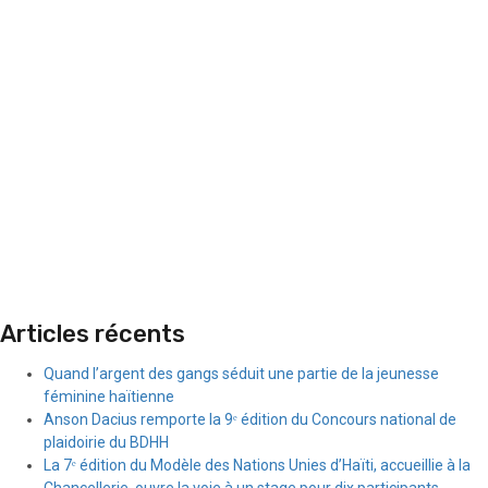
Articles récents
Quand l’argent des gangs séduit une partie de la jeunesse
féminine haïtienne
Anson Dacius remporte la 9ᵉ édition du Concours national de
plaidoirie du BDHH
La 7ᵉ édition du Modèle des Nations Unies d’Haïti, accueillie à la
Chancellerie, ouvre la voie à un stage pour dix participants