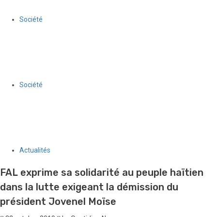
Société
La 7ᵉ édition du Modèle des Nations Unies d’Haïti, accueillie à la
Chancellerie, ouvre la voie à un stage pour dix participants
30 juillet 2026
Le Quotidien News
Société
« Corps et Voix de la Résilience » : quand des femmes
handicapées d’Haïti reprennent la parole
30 juillet 2026
Le Quotidien News
Actualités
FAL exprime sa solidarité au peuple haïtien
dans la lutte exigeant la démission du
président Jovenel Moïse