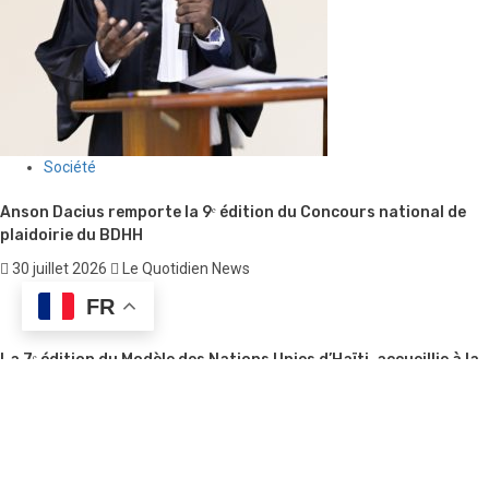
Société
Anson Dacius remporte la 9ᵉ édition du Concours national de
plaidoirie du BDHH
30 juillet 2026
Le Quotidien News
FR
Société
La 7ᵉ édition du Modèle des Nations Unies d’Haïti, accueillie à la
Chancellerie, ouvre la voie à un stage pour dix participants
30 juillet 2026
Le Quotidien News
Société