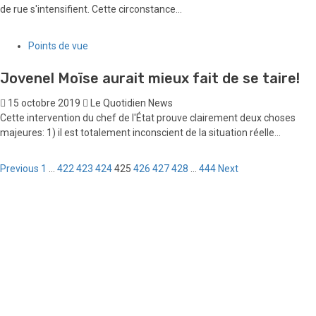
de rue s'intensifient. Cette circonstance...
Points de vue
Jovenel Moïse aurait mieux fait de se taire!
15 octobre 2019
Le Quotidien News
Cette intervention du chef de l'État prouve clairement deux choses
majeures: 1) il est totalement inconscient de la situation réelle...
Pagination
Previous
1
…
422
423
424
425
426
427
428
…
444
Next
des
publications