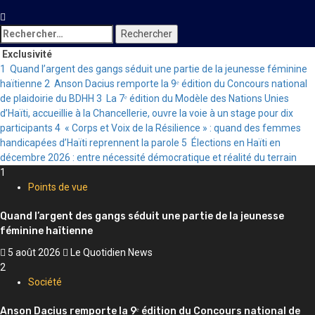
Rechercher :
Exclusivité
1
Quand l’argent des gangs séduit une partie de la jeunesse féminine
haïtienne
2
Anson Dacius remporte la 9ᵉ édition du Concours national
de plaidoirie du BDHH
3
La 7ᵉ édition du Modèle des Nations Unies
d’Haïti, accueillie à la Chancellerie, ouvre la voie à un stage pour dix
participants
4
« Corps et Voix de la Résilience » : quand des femmes
handicapées d’Haïti reprennent la parole
5
Élections en Haïti en
décembre 2026 : entre nécessité démocratique et réalité du terrain
1
Points de vue
Quand l’argent des gangs séduit une partie de la jeunesse
féminine haïtienne
5 août 2026
Le Quotidien News
2
Société
Anson Dacius remporte la 9ᵉ édition du Concours national de