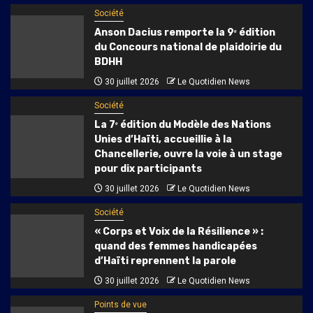
Société
Anson Dacius remporte la 9ᵉ édition
du Concours national de plaidoirie du
BDHH
30 juillet 2026
Le Quotidien News
Société
La 7ᵉ édition du Modèle des Nations
Unies d’Haïti, accueillie à la
Chancellerie, ouvre la voie à un stage
pour dix participants
30 juillet 2026
Le Quotidien News
Société
« Corps et Voix de la Résilience » :
quand des femmes handicapées
d’Haïti reprennent la parole
30 juillet 2026
Le Quotidien News
Points de vue