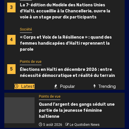
La 7ᵉ édition du Modèle des Nations Unies
3
d’Haïti, accueillie à la Chancellerie, ouvre la
voie à un stage pour dix participants
Société
« Corps et Voix de la Résilience » : quand des
4
femmes handicapées d’Haïti reprennent la
parole
Points de vue
5
Élections en Haïti en décembre 2026 : entre
nécessité démocratique et réalité du terrain
Latest
Popular
Trending
Points de vue
Quand l’argent des gangs séduit une
partie de la jeunesse féminine
haïtienne
5 août 2026
Le Quotidien News