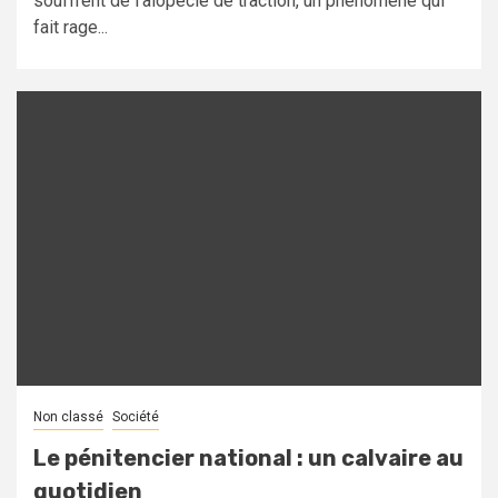
souffrent de l'alopécie de traction, un phénomène qui
fait rage...
Non classé
Société
Le pénitencier national : un calvaire au
quotidien