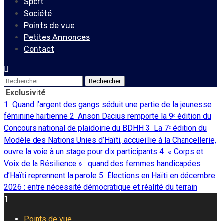
Sport
Société
Points de vue
Petites Annonces
Contact
Rechercher :
Exclusivité
1
Quand l’argent des gangs séduit une partie de la jeunesse
féminine haïtienne
2
Anson Dacius remporte la 9ᵉ édition du
Concours national de plaidoirie du BDHH
3
La 7ᵉ édition du
Modèle des Nations Unies d’Haïti, accueillie à la Chancellerie,
ouvre la voie à un stage pour dix participants
4
« Corps et
Voix de la Résilience » : quand des femmes handicapées
d’Haïti reprennent la parole
5
Élections en Haïti en décembre
2026 : entre nécessité démocratique et réalité du terrain
1
Points de vue