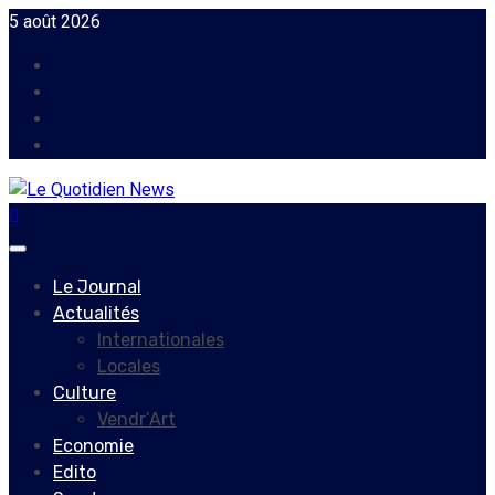
Skip
5 août 2026
to
Facebook
content
Instagram
Twitter
Youtube
Primary
Menu
Le Journal
Actualités
Internationales
Locales
Culture
Vendr’Art
Economie
Edito