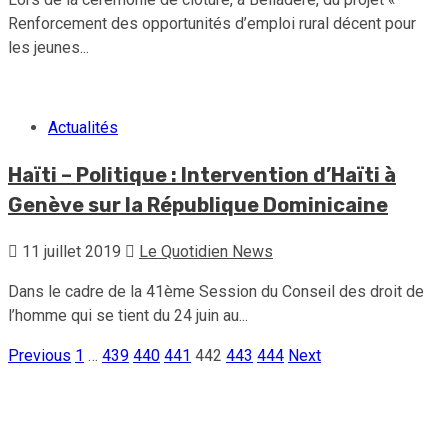
Renforcement des opportunités d’emploi rural décent pour
les jeunes...
Actualités
Haïti – Politique : Intervention d’Haïti à
Genève sur la République Dominicaine
11 juillet 2019
Le Quotidien News
Dans le cadre de la 41ème Session du Conseil des droit de
l’homme qui se tient du 24 juin au...
Previous
1
…
439
440
441
442
443
444
Next
Pagination
des
publications