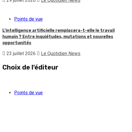
29 juillet 2026
Le Quotidien News
Points de vue
L’intelligence artificielle remplacera-t-elle le travail
humain ? Entre inquiétudes, mutations et nouvelles
opportunités
23 juillet 2026
Le Quotidien News
Choix de l'éditeur
Points de vue
Quand l’argent des gangs séduit une partie de la jeunesse
féminine haïtienne
5 août 2026
Le Quotidien News