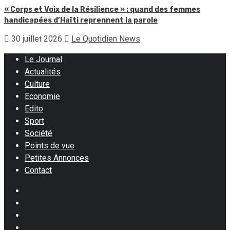
« Corps et Voix de la Résilience » : quand des femmes
handicapées d’Haïti reprennent la parole
30 juillet 2026
Le Quotidien News
Le Journal
Actualités
Culture
Economie
Edito
Sport
Société
Points de vue
Petites Annonces
Contact
Facebook
Instagram
Twitter
Youtube