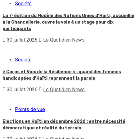
Société
La 7ᵉ édition du Modèle des Nations Unies d’Haïti, accueillie
à la Chancellerie, ouvre la voie à un stage pour dix
participants
30 juillet 2026
Le Quotidien News
Société
« Corps et Voix de la Résilience » : quand des femmes
handicapées d’Haïti reprennent la parole
30 juillet 2026
Le Quotidien News
Points de vue
Élections en Haïti en décembre 2026 : entre nécessité
démocratique et réalité du terrain