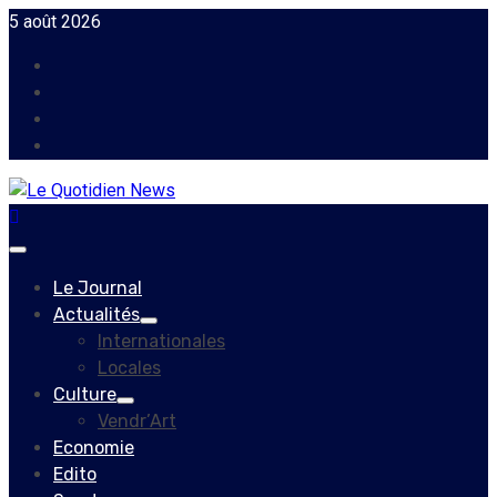
Skip
5 août 2026
to
Facebook
content
Instagram
Twitter
Youtube
Primary
Menu
Le Journal
Actualités
Internationales
Locales
Culture
Vendr’Art
Economie
Edito