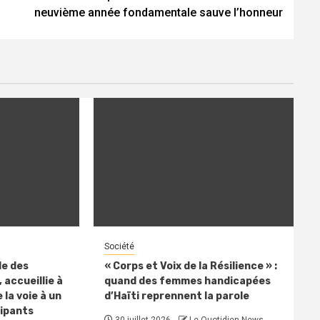
neuvième année fondamentale sauve l’honneur
Société
le des
« Corps et Voix de la Résilience » :
 accueillie à
quand des femmes handicapées
 la voie à un
d’Haïti reprennent la parole
cipants
30 juillet 2026
Le Quotidien News