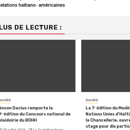
Reading
relations haïtiano- américaines
LUS DE LECTURE :
Société
Société
Anson Dacius remporte la
La 7ᵉ édition du Modè
9ᵉ édition du Concours national de
Nations Unies d’Haïti,
plaidoirie du BDHH
la Chancellerie, ouvre
stage pour dix parti
30 juillet 2026
Le Quotidien News