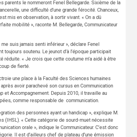
Ses parents le nommeront Fenel Bellegarde. Sixième de la
ancerelle, une difficulté d’une grande férocité. Chanceux,
 est mis en observation, à sortir vivant. « On a dû
rfaite mobilité », raconte M. Bellegarde, Communicateur
e me suis jamais senti inférieur », déclare Fenel
t toujours soutenu. Le jeunot d’à l’époque participait
 réduite. « Je crois que cette coutume m’a aidé à être
oup de fierté.
ctroie une place à la Faculté des Sciences humaines
rd, après avoir parachevé son cursus en Communication
cap et Accompagnement. Depuis 2010, il travaille au
dicapées, comme responsable de communication.
ntégration des personnes ayant un handicap », explique M.
nes (IHSL). « Cette catégorie de sourd-muet nécessite
munication orale », indique le Communicateur. C’est donc
égorie. Il est d’ailleurs chef de plateau d’une émission