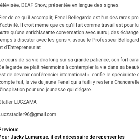
télévisée, DEAF Show, présentée en langue des signes.
Fier de ce qu’il accomplit, Fenel Bellegarde est l’un des rares p
d’activité. Il croit même que ce qu’il fait comme travail est pou
autre qu’une enrichissante conversation avec autrui, des échange
temps à discuter avec les gens », avoue le Professeur Bellegard
et d’Entrepreneuriat.
Le cours de sa vie dira long sur sa grande patience, son fort cara
Bellegarde se plaît néanmoins à contempler la vie dans sa beauté 
est de devenir conférencier international », confie le spécialis
compte fait, la vie du jeune Fenel qui a failli y rester à Chancere
d’inspiration pour une jeunesse qui s’égare.
Statler LUCZAMA
Luczstadler96@gmail.com
Previous
Continue
Pour Jacky Lumarque, il est nécessaire de repenser les