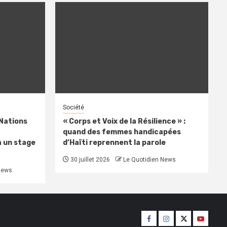
Société
 Nations
« Corps et Voix de la Résilience » :
quand des femmes handicapées
à un stage
d’Haïti reprennent la parole
30 juillet 2026
Le Quotidien News
News
Facebook
Instagram
Twitter
Youtube