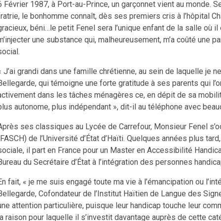
6 Février 1987, à Port-au-Prince, un garçonnet vient au monde. 
fratrie, le bonhomme connaît, dès ses premiers cris à l’hôpital Ch
gracieux, béni…le petit Fenel sera l’unique enfant de la salle où il
m’injecter une substance qui, malheureusement, m’a coûté une pa
social.
« J’ai grandi dans une famille chrétienne, au sein de laquelle je n
Bellegarde, qui témoigne une forte gratitude à ses parents qui l’on
activement dans les tâches ménagères ce, en dépit de sa mobilité
plus autonome, plus indépendant », dit-il au téléphone avec beauc
Après ses classiques au Lycée de Carrefour, Monsieur Fenel s’o
(FASCH) de l’Université d’État d’Haïti. Quelques années plus ta
sociale, il part en France pour un Master en Accessibilité Handi
Bureau du Secrétaire d’État à l’intégration des personnes han
En fait, « je me suis engagé toute ma vie à l’émancipation ou l’i
Bellegarde, Cofondateur de l’Institut Haïtien de Langue des Sig
une attention particulière, puisque leur handicap touche leur com
la raison pour laquelle il s’investit davantage auprès de cette cat