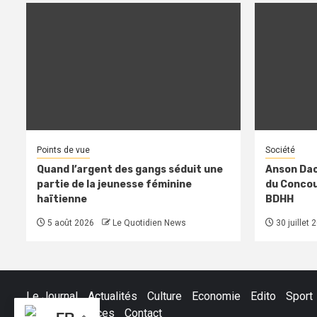
Points de vue
Société
Quand l’argent des gangs séduit une
Anson Dac
partie de la jeunesse féminine
du Concour
haïtienne
BDHH
5 août 2026
Le Quotidien News
30 juillet 
Le Journal
Actualités
Culture
Economie
Edito
Sport
Petites Annonces
Contact