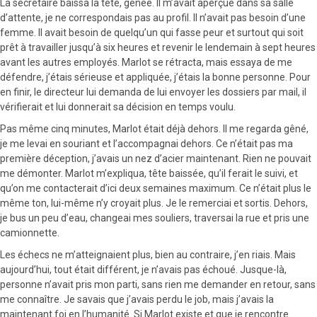
La secrétaire baissa la tête, gênée. Il m’avait aperçue dans sa salle
d’attente, je ne correspondais pas au profil. Il n’avait pas besoin d’une
femme. Il avait besoin de quelqu’un qui fasse peur et surtout qui soit
prêt à travailler jusqu’à six heures et revenir le lendemain à sept heures
avant les autres employés. Marlot se rétracta, mais essaya de me
défendre, j’étais sérieuse et appliquée, j’étais la bonne personne. Pour
en finir, le directeur lui demanda de lui envoyer les dossiers par mail, il
vérifierait et lui donnerait sa décision en temps voulu.
Pas même cinq minutes, Marlot était déjà dehors. Il me regarda gêné,
je me levai en souriant et l’accompagnai dehors. Ce n’était pas ma
première déception, j’avais un nez d’acier maintenant. Rien ne pouvait
me démonter. Marlot m’expliqua, tête baissée, qu’il ferait le suivi, et
qu’on me contacterait d’ici deux semaines maximum. Ce n’était plus le
même ton, lui-même n’y croyait plus. Je le remerciai et sortis. Dehors,
je bus un peu d’eau, changeai mes souliers, traversai la rue et pris une
camionnette.
Les échecs ne m’atteignaient plus, bien au contraire, j’en riais. Mais
aujourd’hui, tout était différent, je n’avais pas échoué. Jusque-là,
personne n’avait pris mon parti, sans rien me demander en retour, sans
me connaître. Je savais que j’avais perdu le job, mais j’avais la
maintenant foi en l’humanité. Si Marlot existe et que je rencontre