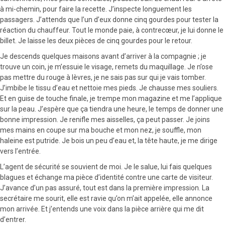
à mi-chemin, pour faire la recette. J’inspecte longuement les
passagers. J’attends que l’un d’eux donne cinq gourdes pour tester la
réaction du chauffeur. Tout le monde paie, à contrecœur, je lui donne le
billet. Je laisse les deux pièces de cinq gourdes pour le retour.
Je descends quelques maisons avant d’arriver à la compagnie ; je
trouve un coin, je m’essuie le visage, remets du maquillage. Je n’ose
pas mettre du rouge à lèvres, je ne sais pas sur qui je vais tomber.
J’imbibe le tissu d’eau et nettoie mes pieds. Je chausse mes souliers.
Et en guise de touche finale, je trempe mon magazine et me l’applique
sur la peau. J’espère que ça tiendra une heure, le temps de donner une
bonne impression. Je renifle mes aisselles, ça peut passer. Je joins
mes mains en coupe sur ma bouche et mon nez, je souffle, mon
haleine est putride. Je bois un peu d’eau et, la tête haute, je me dirige
vers l’entrée.
L’agent de sécurité se souvient de moi. Je le salue, lui fais quelques
blagues et échange ma pièce d’identité contre une carte de visiteur.
J’avance d’un pas assuré, tout est dans la première impression. La
secrétaire me sourit, elle est ravie qu’on m’ait appelée, elle annonce
mon arrivée. Et j’entends une voix dans la pièce arrière qui me dit
d’entrer.