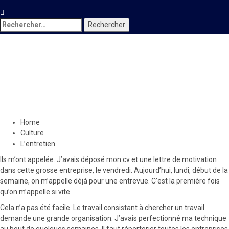
Rechercher :
Culture
Vendr'Art
L’entretien
21 novembre 2021
Le Quotidien News
Home
Culture
L’entretien
Ils m’ont appelée. J’avais déposé mon cv et une lettre de motivation
dans cette grosse entreprise, le vendredi. Aujourd’hui, lundi, début de la
semaine, on m’appelle déjà pour une entrevue. C’est la première fois
qu’on m’appelle si vite.
Cela n’a pas été facile. Le travail consistant à chercher un travail
demande une grande organisation. J’avais perfectionné ma technique
au bout de quelques semaines. Il faut répertorier toutes les entreprises