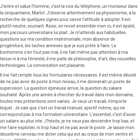
J’entre et salue l’homme, c’est la voix du téléphone, un monsieur dans
la cinquantaine, Marlot. J’observe attentivement sa physionomie, à la
recherche de quelques signes pour savoir l’attitude à adopter. Il est
plutôt neutre, souriant. Assis, on revoit ensemble mon cv, il est épaté,
mon parcours universitaire lui plait. Je m’attends aux habituelles
questions sur ma condition matrimoniale, mon absence de
progéniture, les taches annexes que je suis prête à faire. Le
bonhomme s’en fout pas mal, il ne fait même pas attention à ma
tenue ni à ma féminité, il me parle de philosophie, d’art, des nouvelles
technologies. La conversation est plaisante.
Il me fait remplir tous les formulaires nécessaires. Il est même désolé
de ne pas avoir de poste à mon niveau, il me donnerait un poste de
supervision. La question épineuse arrive, la question du salaire
souhaité. Après une année à chercher du travail dans mon domaine,
toutes mes prétentions sont vaines. Je veux un travail, n’importe
lequel. Je sais que c’est un travail manuel, sportif même, qui ne
correspond pas à ma formation universitaire. L’essentiel, c’est d’avoir
un salaire au plus vite. J’hésite, je ne veux pas descendre trop bas, et
me faire exploiter, ni trop haut et ne pas avoir le poste. Je laisse mon
deuxième cerveau me dicter celui qui est au creux de mon ventre et