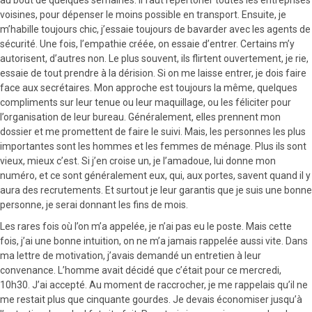
voisines, pour dépenser le moins possible en transport. Ensuite, je
m’habille toujours chic, j’essaie toujours de bavarder avec les agents de
sécurité. Une fois, l’empathie créée, on essaie d’entrer. Certains m’y
autorisent, d’autres non. Le plus souvent, ils flirtent ouvertement, je rie,
essaie de tout prendre à la dérision. Si on me laisse entrer, je dois faire
face aux secrétaires. Mon approche est toujours la même, quelques
compliments sur leur tenue ou leur maquillage, ou les féliciter pour
l’organisation de leur bureau. Généralement, elles prennent mon
dossier et me promettent de faire le suivi. Mais, les personnes les plus
importantes sont les hommes et les femmes de ménage. Plus ils sont
vieux, mieux c’est. Si j’en croise un, je l’amadoue, lui donne mon
numéro, et ce sont généralement eux, qui, aux portes, savent quand il y
aura des recrutements. Et surtout je leur garantis que je suis une bonne
personne, je serai donnant les fins de mois.
Les rares fois où l’on m’a appelée, je n’ai pas eu le poste. Mais cette
fois, j’ai une bonne intuition, on ne m’a jamais rappelée aussi vite. Dans
ma lettre de motivation, j’avais demandé un entretien à leur
convenance. L’homme avait décidé que c’était pour ce mercredi,
10h30. J’ai accepté. Au moment de raccrocher, je me rappelais qu’il ne
me restait plus que cinquante gourdes. Je devais économiser jusqu’à