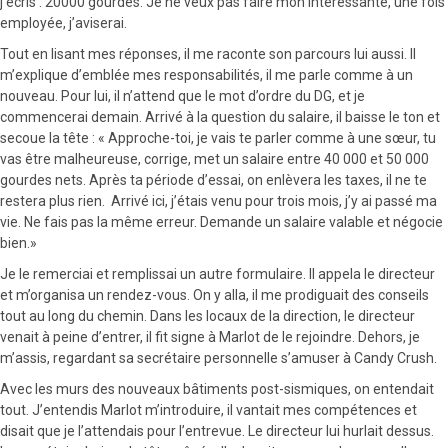
j’écris : 20000 gourdes. Je ne veux pas faire mon intéressante, une fois
employée, j’aviserai.
Tout en lisant mes réponses, il me raconte son parcours lui aussi. Il
m’explique d’emblée mes responsabilités, il me parle comme à un
nouveau. Pour lui, il n’attend que le mot d’ordre du DG, et je
commencerai demain. Arrivé à la question du salaire, il baisse le ton et
secoue la tête : « Approche-toi, je vais te parler comme à une sœur, tu
vas être malheureuse, corrige, met un salaire entre 40 000 et 50 000
gourdes nets. Après ta période d’essai, on enlèvera les taxes, il ne te
restera plus rien. Arrivé ici, j’étais venu pour trois mois, j’y ai passé ma
vie. Ne fais pas la même erreur. Demande un salaire valable et négocie
bien.»
Je le remerciai et remplissai un autre formulaire. Il appela le directeur
et m’organisa un rendez-vous. On y alla, il me prodiguait des conseils
tout au long du chemin. Dans les locaux de la direction, le directeur
venait à peine d’entrer, il fit signe à Marlot de le rejoindre. Dehors, je
m’assis, regardant sa secrétaire personnelle s’amuser à Candy Crush.
Avec les murs des nouveaux bâtiments post-sismiques, on entendait
tout. J’entendis Marlot m’introduire, il vantait mes compétences et
disait que je l’attendais pour l’entrevue. Le directeur lui hurlait dessus.