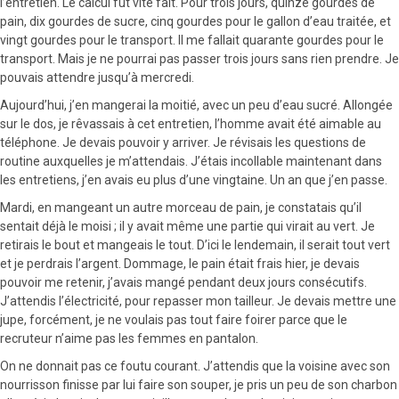
l’entretien. Le calcul fut vite fait. Pour trois jours, quinze gourdes de
pain, dix gourdes de sucre, cinq gourdes pour le gallon d’eau traitée, et
vingt gourdes pour le transport. Il me fallait quarante gourdes pour le
transport. Mais je ne pourrai pas passer trois jours sans rien prendre. Je
pouvais attendre jusqu’à mercredi.
Aujourd’hui, j’en mangerai la moitié, avec un peu d’eau sucré. Allongée
sur le dos, je rêvassais à cet entretien, l’homme avait été aimable au
téléphone. Je devais pouvoir y arriver. Je révisais les questions de
routine auxquelles je m’attendais. J’étais incollable maintenant dans
les entretiens, j’en avais eu plus d’une vingtaine. Un an que j’en passe.
Mardi, en mangeant un autre morceau de pain, je constatais qu’il
sentait déjà le moisi ; il y avait même une partie qui virait au vert. Je
retirais le bout et mangeais le tout. D’ici le lendemain, il serait tout vert
et je perdrais l’argent. Dommage, le pain était frais hier, je devais
pouvoir me retenir, j’avais mangé pendant deux jours consécutifs.
J’attendis l’électricité, pour repasser mon tailleur. Je devais mettre une
jupe, forcément, je ne voulais pas tout faire foirer parce que le
recruteur n’aime pas les femmes en pantalon.
On ne donnait pas ce foutu courant. J’attendis que la voisine avec son
nourrisson finisse par lui faire son souper, je pris un peu de son charbon