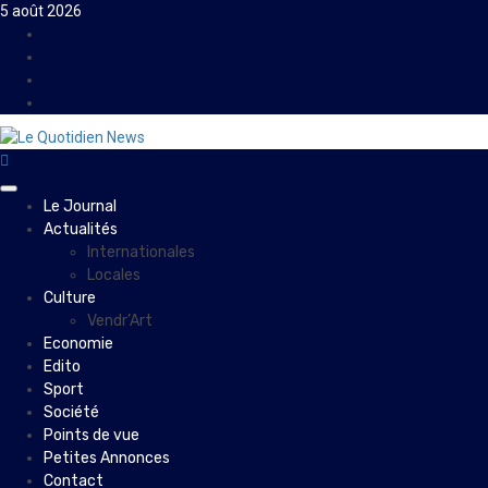
Skip
5 août 2026
to
Facebook
content
Instagram
Twitter
Youtube
Primary
Le Journal
Menu
Actualités
Internationales
Locales
Culture
Vendr’Art
Economie
Edito
Sport
Société
Points de vue
Petites Annonces
Contact