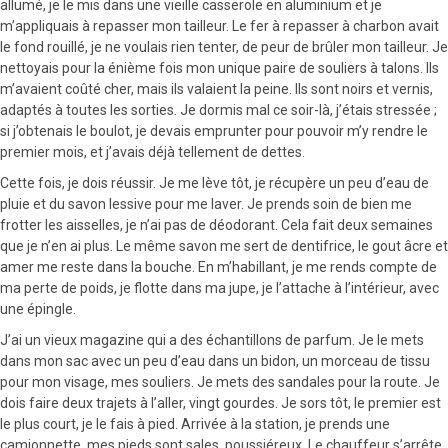
allumé, je le mis dans une vieille casserole en aluminium et je
m’appliquais à repasser mon tailleur. Le fer à repasser à charbon avait
le fond rouillé, je ne voulais rien tenter, de peur de brûler mon tailleur. Je
nettoyais pour la énième fois mon unique paire de souliers à talons. Ils
m’avaient coûté cher, mais ils valaient la peine. Ils sont noirs et vernis,
adaptés à toutes les sorties. Je dormis mal ce soir-là, j’étais stressée ;
si j’obtenais le boulot, je devais emprunter pour pouvoir m’y rendre le
premier mois, et j’avais déjà tellement de dettes.
Cette fois, je dois réussir. Je me lève tôt, je récupère un peu d’eau de
pluie et du savon lessive pour me laver. Je prends soin de bien me
frotter les aisselles, je n’ai pas de déodorant. Cela fait deux semaines
que je n’en ai plus. Le même savon me sert de dentifrice, le gout âcre et
amer me reste dans la bouche. En m’habillant, je me rends compte de
ma perte de poids, je flotte dans ma jupe, je l’attache à l’intérieur, avec
une épingle.
J’ai un vieux magazine qui a des échantillons de parfum. Je le mets
dans mon sac avec un peu d’eau dans un bidon, un morceau de tissu
pour mon visage, mes souliers. Je mets des sandales pour la route. Je
dois faire deux trajets à l’aller, vingt gourdes. Je sors tôt, le premier est
le plus court, je le fais à pied. Arrivée à la station, je prends une
camionnette, mes pieds sont sales, poussiéreux. Le chauffeur s’arrête