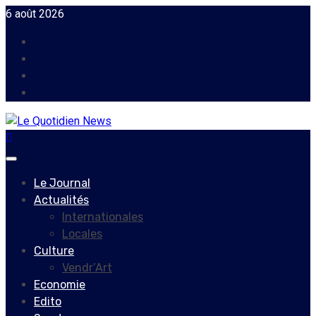
Skip
6 août 2026
to
Facebook
content
Instagram
Twitter
Youtube
Primary
Menu
Le Journal
Actualités
Internationales
Locales
Culture
Vendr’Art
Economie
Edito