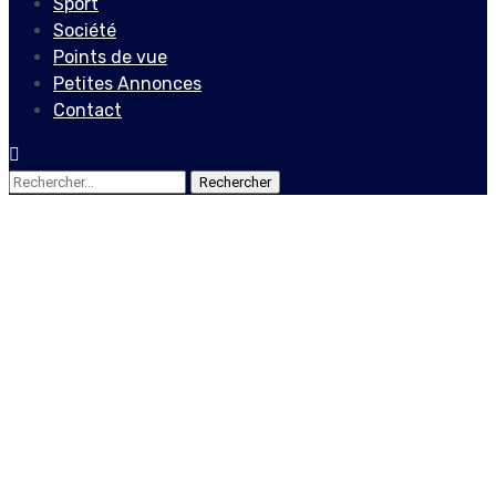
Sport
Société
Points de vue
Petites Annonces
Contact
Rechercher :
Culture
Les 100 premiers jours de
Jean Emmanuel Jacquet à
tête de la DNL : bilan,
contraintes et