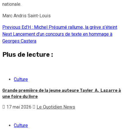
nationale.
Marc Andris Saint-Louis
Previous
Ed’H : Michel Présumé rallume, la grève s’éteint
Continue
Next
Lancement d’un concours de texte en hommage à
Reading
Georges Castera
Plus de lecture :
Culture
Grande première de la jeune auteure Tayler A. Lazarre à
une foire du livre
17 mai 2026
Le Quotidien News
Culture