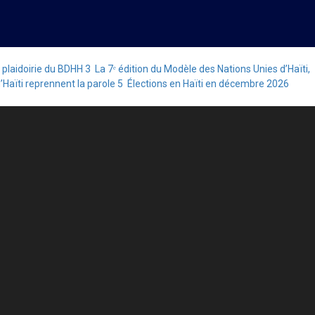
 plaidoirie du BDHH
3
La 7ᵉ édition du Modèle des Nations Unies d’Haïti,
’Haïti reprennent la parole
5
Élections en Haïti en décembre 2026