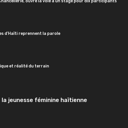
 Chancellerie, ouvre la voie à un stage pour dix participants
es d’Haïti reprennent la parole
que et réalité du terrain
 la jeunesse féminine haïtienne