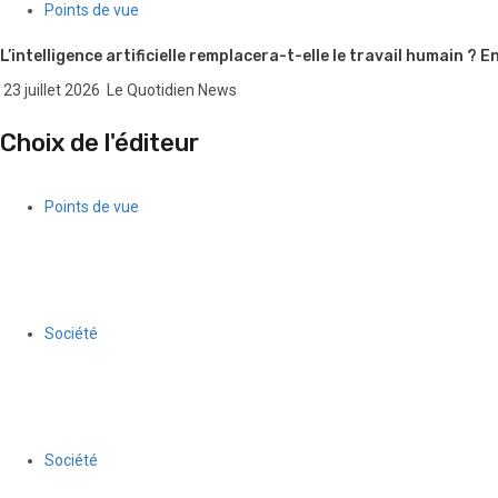
Points de vue
L’intelligence artificielle remplacera-t-elle le travail humain ?
23 juillet 2026
Le Quotidien News
Choix de l'éditeur
Points de vue
Quand l’argent des gangs séduit une partie de la jeunesse fémin
5 août 2026
Le Quotidien News
Société
Anson Dacius remporte la 9ᵉ édition du Concours national de pl
30 juillet 2026
Le Quotidien News
Société