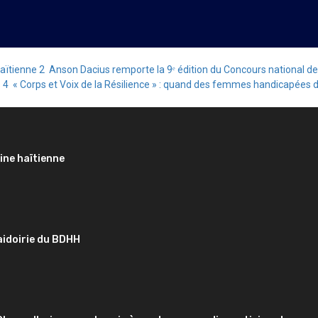
haïtienne
2
Anson Dacius remporte la 9ᵉ édition du Concours national de
s
4
« Corps et Voix de la Résilience » : quand des femmes handicapées d
ine haïtienne
aidoirie du BDHH