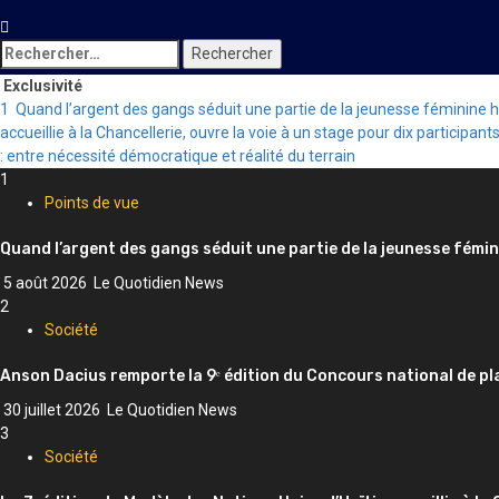
Rechercher :
Exclusivité
1
Quand l’argent des gangs séduit une partie de la jeunesse féminine 
accueillie à la Chancellerie, ouvre la voie à un stage pour dix participant
: entre nécessité démocratique et réalité du terrain
1
Points de vue
Quand l’argent des gangs séduit une partie de la jeunesse fémin
5 août 2026
Le Quotidien News
2
Société
Anson Dacius remporte la 9ᵉ édition du Concours national de pl
30 juillet 2026
Le Quotidien News
3
Société