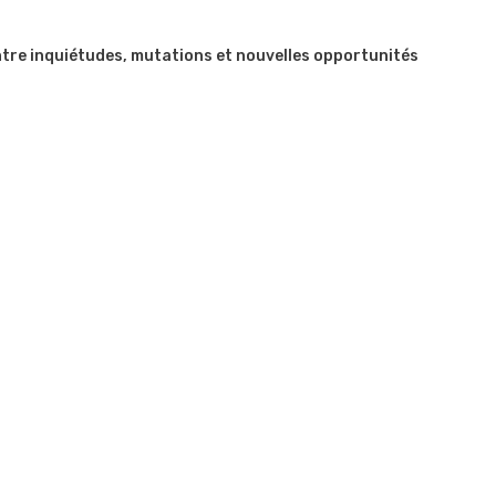
 Entre inquiétudes, mutations et nouvelles opportunités
ine haïtienne
aidoirie du BDHH