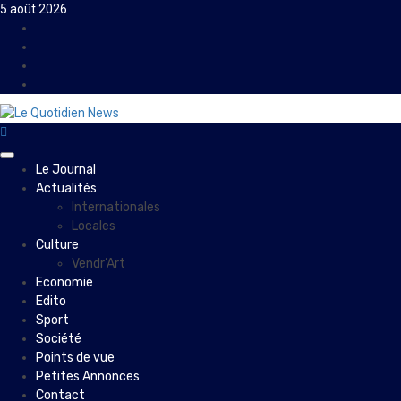
Skip
5 août 2026
to
Facebook
content
Instagram
Twitter
Youtube
Primary
Le Journal
Menu
Actualités
Internationales
Locales
Culture
Vendr’Art
Economie
Edito
Sport
Société
Points de vue
Petites Annonces
Contact