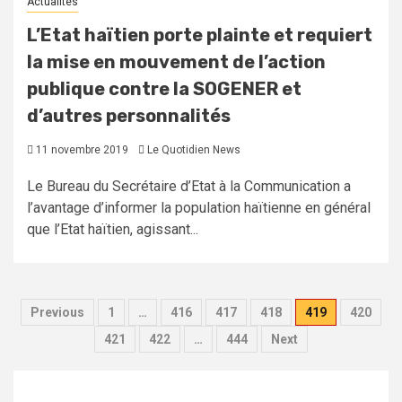
Actualités
L’Etat haïtien porte plainte et requiert
la mise en mouvement de l’action
publique contre la SOGENER et
d’autres personnalités
11 novembre 2019
Le Quotidien News
Le Bureau du Secrétaire d’Etat à la Communication a
l’avantage d’informer la population haïtienne en général
que l’Etat haïtien, agissant...
Pagination
Previous
1
…
416
417
418
419
420
des
421
422
…
444
Next
publications