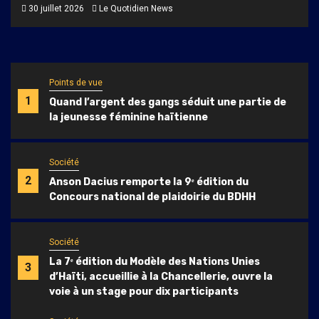
30 juillet 2026
Le Quotidien News
Points de vue
1
Quand l’argent des gangs séduit une partie de
la jeunesse féminine haïtienne
Société
2
Anson Dacius remporte la 9ᵉ édition du
Concours national de plaidoirie du BDHH
Société
La 7ᵉ édition du Modèle des Nations Unies
3
d’Haïti, accueillie à la Chancellerie, ouvre la
voie à un stage pour dix participants