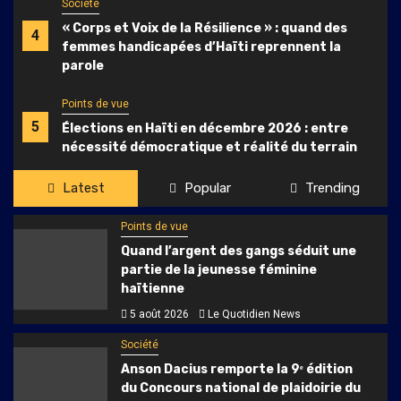
Société
« Corps et Voix de la Résilience » : quand des
4
femmes handicapées d’Haïti reprennent la
parole
Points de vue
5
Élections en Haïti en décembre 2026 : entre
nécessité démocratique et réalité du terrain
Latest
Popular
Trending
Points de vue
Quand l’argent des gangs séduit une
partie de la jeunesse féminine
haïtienne
5 août 2026
Le Quotidien News
Société
Anson Dacius remporte la 9ᵉ édition
du Concours national de plaidoirie du