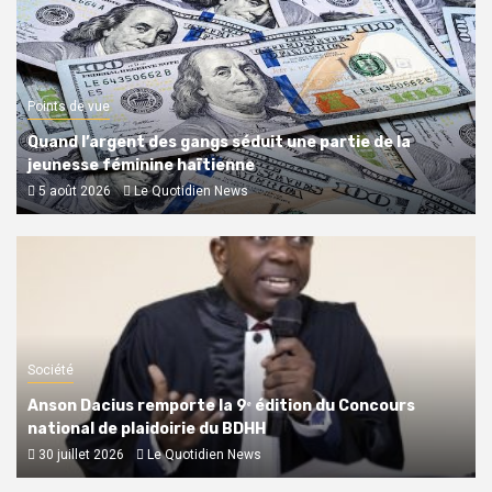
Points de vue
Quand l’argent des gangs séduit une partie de la
jeunesse féminine haïtienne
5 août 2026
Le Quotidien News
Société
Anson Dacius remporte la 9ᵉ édition du Concours
national de plaidoirie du BDHH
30 juillet 2026
Le Quotidien News