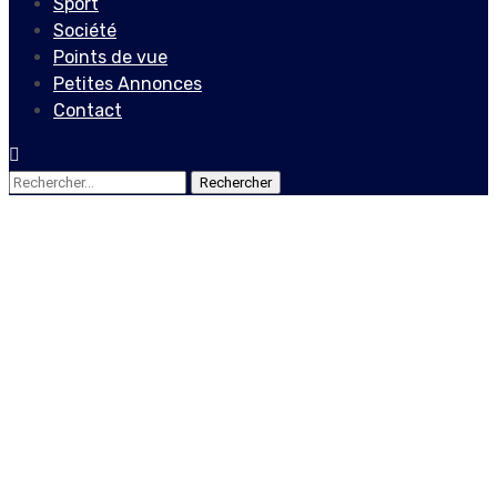
Sport
Société
Points de vue
Petites Annonces
Contact
Rechercher :
Actualités
Locales
Reconstruction de la
Péninsule du Sud : des
discours et encore des
discours 7 mois après