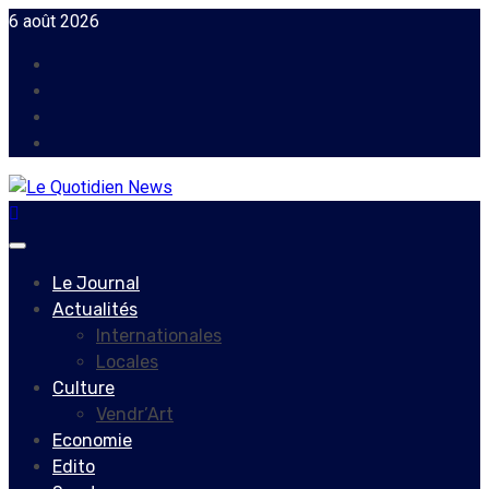
Skip
6 août 2026
to
Facebook
content
Instagram
Twitter
Youtube
Primary
Menu
Le Journal
Actualités
Internationales
Locales
Culture
Vendr’Art
Economie
Edito