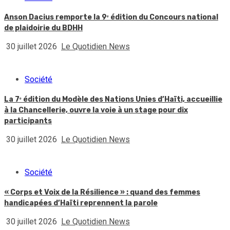
Anson Dacius remporte la 9ᵉ édition du Concours national
de plaidoirie du BDHH
30 juillet 2026
Le Quotidien News
Société
La 7ᵉ édition du Modèle des Nations Unies d’Haïti, accueillie
à la Chancellerie, ouvre la voie à un stage pour dix
participants
30 juillet 2026
Le Quotidien News
Société
« Corps et Voix de la Résilience » : quand des femmes
handicapées d’Haïti reprennent la parole
30 juillet 2026
Le Quotidien News