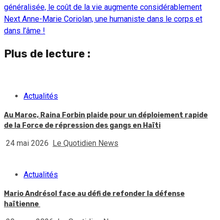
généralisée, le coût de la vie augmente considérablement
Reading
Next
Anne-Marie Coriolan, une humaniste dans le corps et
dans l’âme !
Plus de lecture :
Actualités
Au Maroc, Raina Forbin plaide pour un déploiement rapide
de la Force de répression des gangs en Haïti
24 mai 2026
Le Quotidien News
Actualités
Mario Andrésol face au défi de refonder la défense
haïtienne