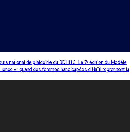
ours national de plaidoirie du BDHH
3
La 7ᵉ édition du Modèle
ilience » : quand des femmes handicapées d’Haïti reprennent la