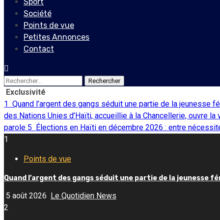
Sport
Société
Points de vue
Petites Annonces
Contact
Rechercher :
Exclusivité
1
Quand l’argent des gangs séduit une partie de la jeunesse f
des Nations Unies d’Haïti, accueillie à la Chancellerie, ouvre la
parole
5
Élections en Haïti en décembre 2026 : entre nécessité
1
Points de vue
Quand l’argent des gangs séduit une partie de la jeunesse f
5 août 2026
Le Quotidien News
2