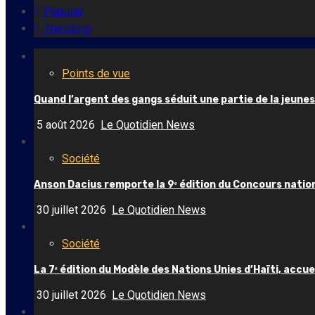
Popular
Trending
Points de vue
Quand l’argent des gangs séduit une partie de la jeune
5 août 2026
Le Quotidien News
Société
Anson Dacius remporte la 9ᵉ édition du Concours nation
30 juillet 2026
Le Quotidien News
Société
La 7ᵉ édition du Modèle des Nations Unies d’Haïti, accuei
30 juillet 2026
Le Quotidien News