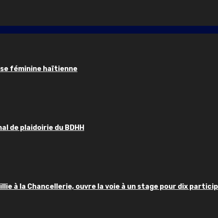
sse féminine haïtienne
al de plaidoirie du BDHH
llie à la Chancellerie, ouvre la voie à un stage pour dix partici