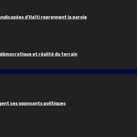
handicapées d’Haïti reprennent la parole
 démocratique et réalité du terrain
ugent ses opposants politiques