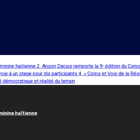
éminine haïtienne
2
Anson Dacius remporte la 9ᵉ édition du Conc
 voie à un stage pour dix participants
4
« Corps et Voix de la Rés
 démocratique et réalité du terrain
éminine haïtienne